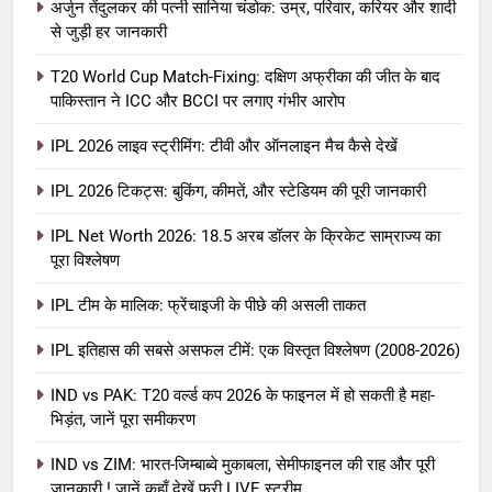
अर्जुन तेंदुलकर की पत्नी सानिया चंडोक: उम्र, परिवार, करियर और शादी
से जुड़ी हर जानकारी
T20 World Cup Match-Fixing: दक्षिण अफ्रीका की जीत के बाद
पाकिस्तान ने ICC और BCCI पर लगाए गंभीर आरोप
IPL 2026 लाइव स्ट्रीमिंग: टीवी और ऑनलाइन मैच कैसे देखें
IPL 2026 टिकट्स: बुकिंग, कीमतें, और स्टेडियम की पूरी जानकारी
5
IPL Net Worth 2026: 18.5 अरब डॉलर के क्रिकेट साम्राज्य का
IPL Net Worth 2026: 18.5 अरब डॉलर
पूरा विश्लेषण
के क्रिकेट साम्राज्य का पूरा विश्लेषण
IPL टीम के मालिक: फ्रेंचाइजी के पीछे की असली ताकत
आईपीएल 2026
क्रिकेट
IPL इतिहास की सबसे असफल टीमें: एक विस्तृत विश्लेषण (2008-2026)
6
IPL टीम के मालिक: फ्रेंचाइजी के पीछे की
IND vs PAK: T20 वर्ल्ड कप 2026 के फाइनल में हो सकती है महा-
भिड़ंत, जानें पूरा समीकरण
असली ताकत
आईपीएल 2026
क्रिकेट
IND vs ZIM: भारत-जिम्बाब्वे मुकाबला, सेमीफाइनल की राह और पूरी
जानकारी ! जानें कहाँ देखें फ्री LIVE स्ट्रीम