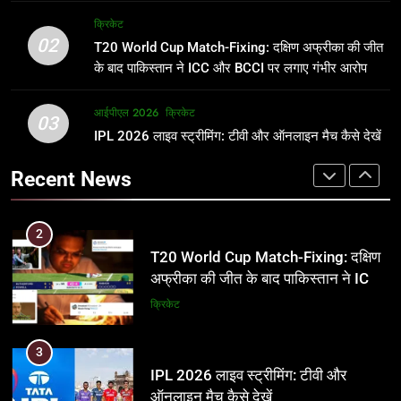
अर्जुन तेंदुलकर की पत्नी सानिया चंडोक:
IND vs PAK: T20 वर्ल्ड कप 2026 के
क्रिकेट
उम्र, परिवार, करियर और शादी से जुड़ी हर
फाइनल में हो सकती है महा-भिड़ंत, जानें पूरा
02
T20 World Cup Match-Fixing: दक्षिण अफ्रीका की जीत
जानकारी
समीकरण
क्रिकेट
T20 वर्ल्ड कप 2026
के बाद पाकिस्तान ने ICC और BCCI पर लगाए गंभीर आरोप
2
आईपीएल 2026
क्रिकेट
1
03
T20 World Cup Match-Fixing: दक्षिण
IPL 2026 लाइव स्ट्रीमिंग: टीवी और ऑनलाइन मैच कैसे देखें
अर्जुन तेंदुलकर की पत्नी सानिया चंडोक:
अफ्रीका की जीत के बाद पाकिस्तान ने ICC
उम्र, परिवार, करियर और शादी से जुड़ी हर
Recent News
और BCCI पर लगाए गंभीर आरोप
जानकारी
क्रिकेट
क्रिकेट
3
2
IPL 2026 लाइव स्ट्रीमिंग: टीवी और
T20 World Cup Match-Fixing: दक्षिण
ऑनलाइन मैच कैसे देखें
अफ्रीका की जीत के बाद पाकिस्तान ने ICC
और BCCI पर लगाए गंभीर आरोप
आईपीएल 2026
क्रिकेट
क्रिकेट
4
3
IPL 2026 टिकट्स: बुकिंग, कीमतें, और
IPL 2026 लाइव स्ट्रीमिंग: टीवी और
स्टेडियम की पूरी जानकारी
ऑनलाइन मैच कैसे देखें