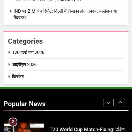
7
IND vs ZIM पिच रिपोर्ट: दिल्ली में किसका होगा दबदबा, बल्लेबाज या
IPL इतिहास की सबसे असफल टीमें: एक
गेंदबाज?
विस्तृत विश्लेषण (2008-2026)
क्रिकेट
Categories
8
IND vs PAK: T20 वर्ल्ड कप 2026 के
T20 वर्ल्ड कप 2026
फाइनल में हो सकती है महा-भिड़ंत, जानें पूरा
आईपीएल 2026
समीकरण
T20 वर्ल्ड कप 2026
क्रिकेट
1
अर्जुन तेंदुलकर की पत्नी सानिया चंडोक:
उम्र, परिवार, करियर और शादी से जुड़ी हर
Popular News
जानकारी
क्रिकेट
2
T20 World Cup Match-Fixing: दक्षिण