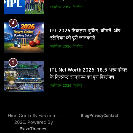
आईपीएल 2026
क्रिकेट
आईपीएल 2026
क्रिकेट
5
4
IPL Net Worth 2026: 18.5 अरब डॉलर
IPL 2026 टिकट्स: बुकिंग, कीमतें, और
के क्रिकेट साम्राज्य का पूरा विश्लेषण
स्टेडियम की पूरी जानकारी
आईपीएल 2026
क्रिकेट
आईपीएल 2026
क्रिकेट
6
5
IPL टीम के मालिक: फ्रेंचाइजी के पीछे की
IPL Net Worth 2026: 18.5 अरब डॉलर
असली ताकत
के क्रिकेट साम्राज्य का पूरा विश्लेषण
आईपीएल 2026
क्रिकेट
आईपीएल 2026
क्रिकेट
7
6
IPL इतिहास की सबसे असफल टीमें: एक
IPL टीम के मालिक: फ्रेंचाइजी के पीछे की
विस्तृत विश्लेषण (2008-2026)
HindiCricketNews.com -
Blog
Privacy
Contact
असली ताकत
2026. Powered By
क्रिकेट
आईपीएल 2026
क्रिकेट
.
BlazeThemes