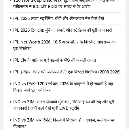
T20 World Cup Match-Fixing: दक्षिण अफ्रीका की जीत के बाद
पाकिस्तान ने ICC और BCCI पर लगाए गंभीर आरोप
IPL 2026 लाइव स्ट्रीमिंग: टीवी और ऑनलाइन मैच कैसे देखें
IPL 2026 टिकट्स: बुकिंग, कीमतें, और स्टेडियम की पूरी जानकारी
5
IPL Net Worth 2026: 18.5 अरब डॉलर के क्रिकेट साम्राज्य का
IPL Net Worth 2026: 18.5 अरब डॉलर
पूरा विश्लेषण
के क्रिकेट साम्राज्य का पूरा विश्लेषण
IPL टीम के मालिक: फ्रेंचाइजी के पीछे की असली ताकत
आईपीएल 2026
क्रिकेट
IPL इतिहास की सबसे असफल टीमें: एक विस्तृत विश्लेषण (2008-2026)
6
IPL टीम के मालिक: फ्रेंचाइजी के पीछे की
IND vs PAK: T20 वर्ल्ड कप 2026 के फाइनल में हो सकती है महा-
भिड़ंत, जानें पूरा समीकरण
असली ताकत
आईपीएल 2026
क्रिकेट
IND vs ZIM: भारत-जिम्बाब्वे मुकाबला, सेमीफाइनल की राह और पूरी
जानकारी ! जानें कहाँ देखें फ्री LIVE स्ट्रीम
7
IND vs ZIM पिच रिपोर्ट: दिल्ली में किसका होगा दबदबा, बल्लेबाज या
IPL इतिहास की सबसे असफल टीमें: एक
गेंदबाज?
विस्तृत विश्लेषण (2008-2026)