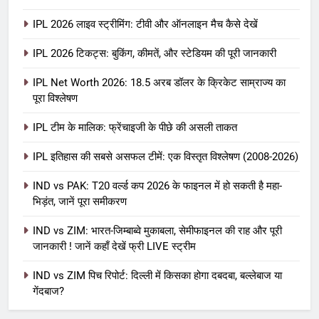
IPL 2026 लाइव स्ट्रीमिंग: टीवी और ऑनलाइन मैच कैसे देखें
IPL 2026 टिकट्स: बुकिंग, कीमतें, और स्टेडियम की पूरी जानकारी
5
IPL Net Worth 2026: 18.5 अरब डॉलर के क्रिकेट साम्राज्य का
IPL Net Worth 2026: 18.5 अरब डॉलर
पूरा विश्लेषण
के क्रिकेट साम्राज्य का पूरा विश्लेषण
IPL टीम के मालिक: फ्रेंचाइजी के पीछे की असली ताकत
आईपीएल 2026
क्रिकेट
IPL इतिहास की सबसे असफल टीमें: एक विस्तृत विश्लेषण (2008-2026)
6
IPL टीम के मालिक: फ्रेंचाइजी के पीछे की
IND vs PAK: T20 वर्ल्ड कप 2026 के फाइनल में हो सकती है महा-
भिड़ंत, जानें पूरा समीकरण
असली ताकत
आईपीएल 2026
क्रिकेट
IND vs ZIM: भारत-जिम्बाब्वे मुकाबला, सेमीफाइनल की राह और पूरी
जानकारी ! जानें कहाँ देखें फ्री LIVE स्ट्रीम
7
IND vs ZIM पिच रिपोर्ट: दिल्ली में किसका होगा दबदबा, बल्लेबाज या
IPL इतिहास की सबसे असफल टीमें: एक
गेंदबाज?
विस्तृत विश्लेषण (2008-2026)
क्रिकेट