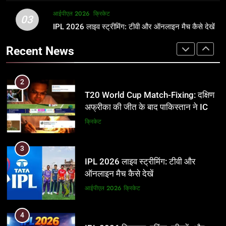
2
आईपीएल 2026
क्रिकेट
1
03
T20 World Cup Match-Fixing: दक्षिण
IPL 2026 लाइव स्ट्रीमिंग: टीवी और ऑनलाइन मैच कैसे देखें
अर्जुन तेंदुलकर की पत्नी सानिया चंडोक:
अफ्रीका की जीत के बाद पाकिस्तान ने ICC
उम्र, परिवार, करियर और शादी से जुड़ी हर
Recent News
और BCCI पर लगाए गंभीर आरोप
जानकारी
क्रिकेट
क्रिकेट
3
2
IPL 2026 लाइव स्ट्रीमिंग: टीवी और
T20 World Cup Match-Fixing: दक्षिण
ऑनलाइन मैच कैसे देखें
अफ्रीका की जीत के बाद पाकिस्तान ने ICC
और BCCI पर लगाए गंभीर आरोप
आईपीएल 2026
क्रिकेट
क्रिकेट
4
3
IPL 2026 टिकट्स: बुकिंग, कीमतें, और
IPL 2026 लाइव स्ट्रीमिंग: टीवी और
स्टेडियम की पूरी जानकारी
ऑनलाइन मैच कैसे देखें
आईपीएल 2026
क्रिकेट
आईपीएल 2026
क्रिकेट
5
4