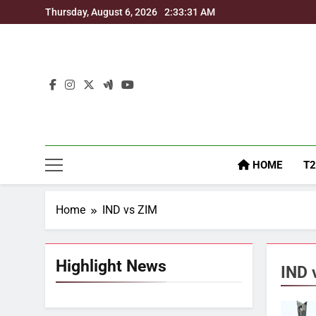
Skip
Thursday, August 6, 2026
2:33:32 AM
to
content
HOME
T2
Home
IND vs ZIM
Highlight News
IND 