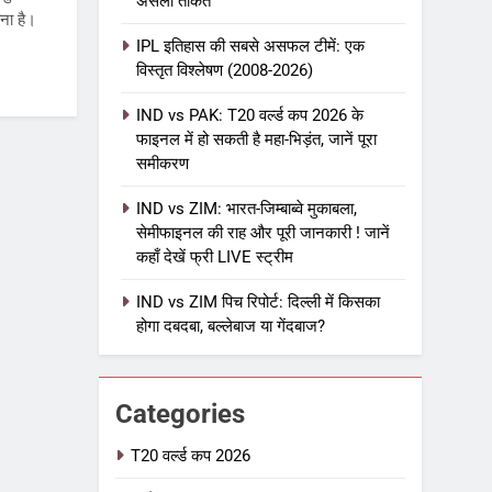
असली ताकत
ोना है।
IPL इतिहास की सबसे असफल टीमें: एक
विस्तृत विश्लेषण (2008-2026)
5
IPL Net Worth 2026: 18.5 अरब
IND vs PAK: T20 वर्ल्ड कप 2026 के
डॉलर के क्रिकेट साम्राज्य का पूरा
फाइनल में हो सकती है महा-भिड़ंत, जानें पूरा
विश्लेषण
समीकरण
आईपीएल 2026
क्रिकेट
IND vs ZIM: भारत-जिम्बाब्वे मुकाबला,
6
IPL टीम के मालिक: फ्रेंचाइजी के पीछे
सेमीफाइनल की राह और पूरी जानकारी ! जानें
कहाँ देखें फ्री LIVE स्ट्रीम
की असली ताकत
आईपीएल 2026
क्रिकेट
IND vs ZIM पिच रिपोर्ट: दिल्ली में किसका
होगा दबदबा, बल्लेबाज या गेंदबाज?
7
IPL इतिहास की सबसे असफल टीमें: एक
विस्तृत विश्लेषण (2008-2026)
Categories
क्रिकेट
T20 वर्ल्ड कप 2026
8
IND vs PAK: T20 वर्ल्ड कप 2026 के