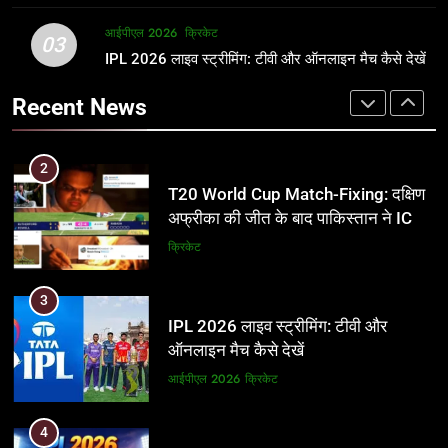
2
आईपीएल 2026
क्रिकेट
1
03
T20 World Cup Match-Fixing: दक्षिण
IPL 2026 लाइव स्ट्रीमिंग: टीवी और ऑनलाइन मैच कैसे देखें
अर्जुन तेंदुलकर की पत्नी सानिया चंडोक:
अफ्रीका की जीत के बाद पाकिस्तान ने ICC
उम्र, परिवार, करियर और शादी से जुड़ी हर
Recent News
और BCCI पर लगाए गंभीर आरोप
जानकारी
क्रिकेट
क्रिकेट
3
2
IPL 2026 लाइव स्ट्रीमिंग: टीवी और
T20 World Cup Match-Fixing: दक्षिण
ऑनलाइन मैच कैसे देखें
अफ्रीका की जीत के बाद पाकिस्तान ने ICC
और BCCI पर लगाए गंभीर आरोप
आईपीएल 2026
क्रिकेट
क्रिकेट
4
3
IPL 2026 टिकट्स: बुकिंग, कीमतें, और
IPL 2026 लाइव स्ट्रीमिंग: टीवी और
स्टेडियम की पूरी जानकारी
ऑनलाइन मैच कैसे देखें
आईपीएल 2026
क्रिकेट
आईपीएल 2026
क्रिकेट
5
4