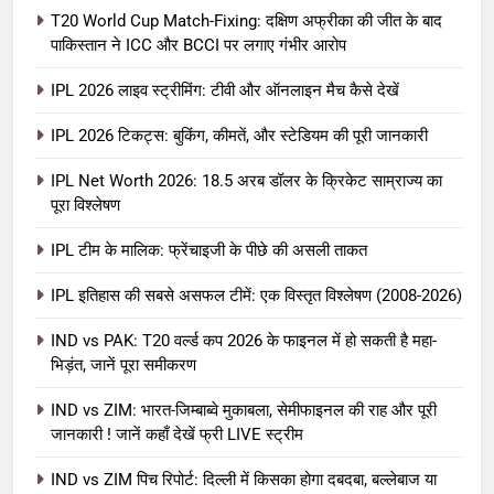
T20 World Cup Match-Fixing: दक्षिण अफ्रीका की जीत के बाद
पाकिस्तान ने ICC और BCCI पर लगाए गंभीर आरोप
IPL 2026 लाइव स्ट्रीमिंग: टीवी और ऑनलाइन मैच कैसे देखें
IPL 2026 टिकट्स: बुकिंग, कीमतें, और स्टेडियम की पूरी जानकारी
5
IPL Net Worth 2026: 18.5 अरब डॉलर के क्रिकेट साम्राज्य का
IPL Net Worth 2026: 18.5 अरब डॉलर
पूरा विश्लेषण
के क्रिकेट साम्राज्य का पूरा विश्लेषण
IPL टीम के मालिक: फ्रेंचाइजी के पीछे की असली ताकत
आईपीएल 2026
क्रिकेट
IPL इतिहास की सबसे असफल टीमें: एक विस्तृत विश्लेषण (2008-2026)
6
IPL टीम के मालिक: फ्रेंचाइजी के पीछे की
IND vs PAK: T20 वर्ल्ड कप 2026 के फाइनल में हो सकती है महा-
भिड़ंत, जानें पूरा समीकरण
असली ताकत
आईपीएल 2026
क्रिकेट
IND vs ZIM: भारत-जिम्बाब्वे मुकाबला, सेमीफाइनल की राह और पूरी
जानकारी ! जानें कहाँ देखें फ्री LIVE स्ट्रीम
7
IND vs ZIM पिच रिपोर्ट: दिल्ली में किसका होगा दबदबा, बल्लेबाज या
IPL इतिहास की सबसे असफल टीमें: एक