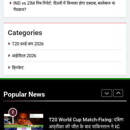
IND vs ZIM पिच रिपोर्ट: दिल्ली में किसका होगा दबदबा, बल्लेबाज या
IPL इतिहास की सबसे असफल टीमें: एक
गेंदबाज?
विस्तृत विश्लेषण (2008-2026)
क्रिकेट
Categories
8
IND vs PAK: T20 वर्ल्ड कप 2026 के
T20 वर्ल्ड कप 2026
फाइनल में हो सकती है महा-भिड़ंत, जानें पूरा
आईपीएल 2026
समीकरण
T20 वर्ल्ड कप 2026
क्रिकेट
1
अर्जुन तेंदुलकर की पत्नी सानिया चंडोक:
उम्र, परिवार, करियर और शादी से जुड़ी हर
Popular News
जानकारी
क्रिकेट
2
T20 World Cup Match-Fixing: दक्षिण
अफ्रीका की जीत के बाद पाकिस्तान ने ICC