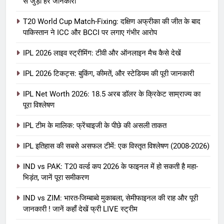
से जुड़ी हर जानकारी
T20 World Cup Match-Fixing: दक्षिण अफ्रीका की जीत के बाद
पाकिस्तान ने ICC और BCCI पर लगाए गंभीर आरोप
IPL 2026 लाइव स्ट्रीमिंग: टीवी और ऑनलाइन मैच कैसे देखें
IPL 2026 टिकट्स: बुकिंग, कीमतें, और स्टेडियम की पूरी जानकारी
5
IPL Net Worth 2026: 18.5 अरब डॉलर के क्रिकेट साम्राज्य का
IPL Net Worth 2026: 18.5 अरब डॉलर
पूरा विश्लेषण
के क्रिकेट साम्राज्य का पूरा विश्लेषण
IPL टीम के मालिक: फ्रेंचाइजी के पीछे की असली ताकत
आईपीएल 2026
क्रिकेट
IPL इतिहास की सबसे असफल टीमें: एक विस्तृत विश्लेषण (2008-2026)
6
IPL टीम के मालिक: फ्रेंचाइजी के पीछे की
IND vs PAK: T20 वर्ल्ड कप 2026 के फाइनल में हो सकती है महा-
भिड़ंत, जानें पूरा समीकरण
असली ताकत
आईपीएल 2026
क्रिकेट
IND vs ZIM: भारत-जिम्बाब्वे मुकाबला, सेमीफाइनल की राह और पूरी
जानकारी ! जानें कहाँ देखें फ्री LIVE स्ट्रीम
7