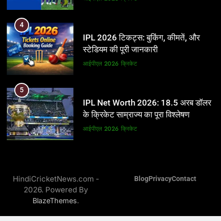
5
4
IPL Net Worth 2026: 18.5 अरब डॉलर
IPL 2026 टिकट्स: बुकिंग, कीमतें, और
के क्रिकेट साम्राज्य का पूरा विश्लेषण
स्टेडियम की पूरी जानकारी
आईपीएल 2026
क्रिकेट
आईपीएल 2026
क्रिकेट
6
5
IPL टीम के मालिक: फ्रेंचाइजी के पीछे की
IPL Net Worth 2026: 18.5 अरब डॉलर
असली ताकत
के क्रिकेट साम्राज्य का पूरा विश्लेषण
आईपीएल 2026
क्रिकेट
आईपीएल 2026
क्रिकेट
7
6
IPL इतिहास की सबसे असफल टीमें: एक
IPL टीम के मालिक: फ्रेंचाइजी के पीछे की
विस्तृत विश्लेषण (2008-2026)
HindiCricketNews.com -
Blog
Privacy
Contact
असली ताकत
2026. Powered By
क्रिकेट
आईपीएल 2026
क्रिकेट
.
BlazeThemes
8
7