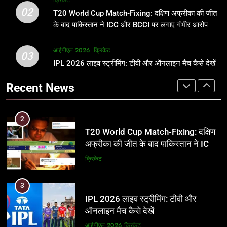
क्रिकेट
उम्र, परिवार, करियर और शादी से जुड़ी हर
फाइनल में हो सकती है महा-भिड़ंत, जानें पूरा
02
T20 World Cup Match-Fixing: दक्षिण अफ्रीका की जीत
जानकारी
समीकरण
क्रिकेट
T20 वर्ल्ड कप 2026
के बाद पाकिस्तान ने ICC और BCCI पर लगाए गंभीर आरोप
2
आईपीएल 2026
क्रिकेट
1
03
T20 World Cup Match-Fixing: दक्षिण
IPL 2026 लाइव स्ट्रीमिंग: टीवी और ऑनलाइन मैच कैसे देखें
अर्जुन तेंदुलकर की पत्नी सानिया चंडोक:
अफ्रीका की जीत के बाद पाकिस्तान ने ICC
उम्र, परिवार, करियर और शादी से जुड़ी हर
Recent News
और BCCI पर लगाए गंभीर आरोप
जानकारी
क्रिकेट
क्रिकेट
3
2
IPL 2026 लाइव स्ट्रीमिंग: टीवी और
T20 World Cup Match-Fixing: दक्षिण
ऑनलाइन मैच कैसे देखें
अफ्रीका की जीत के बाद पाकिस्तान ने ICC
और BCCI पर लगाए गंभीर आरोप
आईपीएल 2026
क्रिकेट
क्रिकेट
4
3
IPL 2026 टिकट्स: बुकिंग, कीमतें, और
IPL 2026 लाइव स्ट्रीमिंग: टीवी और
स्टेडियम की पूरी जानकारी
ऑनलाइन मैच कैसे देखें
आईपीएल 2026
क्रिकेट
आईपीएल 2026
क्रिकेट