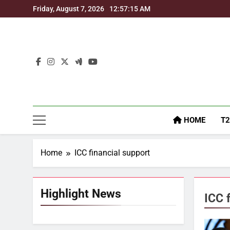
Skip
Friday, August 7, 2026
12:57:16 AM
to
content
HOME
T2
Home
ICC financial support
Highlight News
ICC 