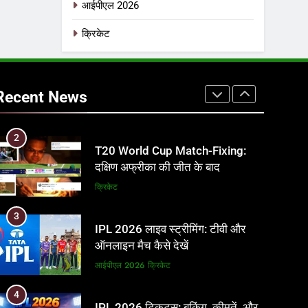
आईपीएल 2026
फाइनल में हो सकती है महा-भिड़ंत, जानें
पूरा समीकरण
T20 वर्ल्ड कप 2026
क्रिकेट
1
अर्जुन तेंदुलकर की पत्नी सानिया चंडोक:
उम्र, परिवार, करियर और शादी से जुड़ी हर
Recent News
जानकारी
क्रिकेट
2
T20 World Cup Match-Fixing:
दक्षिण अफ्रीका की जीत के बाद
पाकिस्तान ने ICC और BCCI पर लगाए
क्रिकेट
गंभीर आरोप
3
IPL 2026 लाइव स्ट्रीमिंग: टीवी और
ऑनलाइन मैच कैसे देखें
आईपीएल 2026
क्रिकेट
4
IPL 2026 टिकट्स: बुकिंग, कीमतें, और