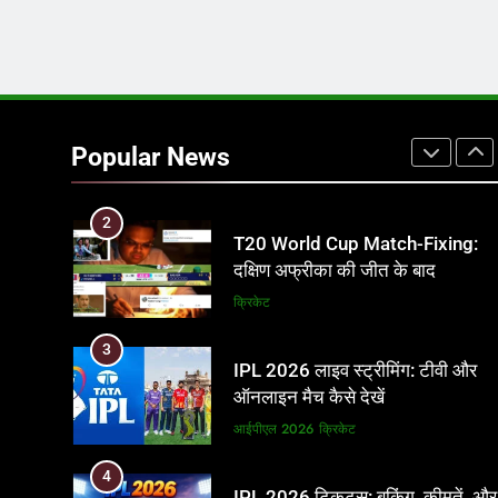
फाइनल में हो सकती है महा-भिड़ंत, जानें
पूरा समीकरण
T20 वर्ल्ड कप 2026
1
अर्जुन तेंदुलकर की पत्नी सानिया चंडोक:
उम्र, परिवार, करियर और शादी से जुड़ी ह
Popular News
जानकारी
क्रिकेट
2
T20 World Cup Match-Fixing:
दक्षिण अफ्रीका की जीत के बाद
पाकिस्तान ने ICC और BCCI पर लगाए
क्रिकेट
गंभीर आरोप
3
IPL 2026 लाइव स्ट्रीमिंग: टीवी और
ऑनलाइन मैच कैसे देखें
आईपीएल 2026
क्रिकेट
4
IPL 2026 टिकट्स: बुकिंग, कीमतें, और