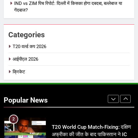
IND vs ZIM पिच रिपोर्ट: दिल्ली में किसका होगा दबदबा, बल्लेबाज या
IPL इतिहास की सबसे असफल टीमें: एक
गेंदबाज?
विस्तृत विश्लेषण (2008-2026)
क्रिकेट
Categories
8
IND vs PAK: T20 वर्ल्ड कप 2026 के
T20 वर्ल्ड कप 2026
फाइनल में हो सकती है महा-भिड़ंत, जानें पूरा
आईपीएल 2026
समीकरण
T20 वर्ल्ड कप 2026
क्रिकेट
1
अर्जुन तेंदुलकर की पत्नी सानिया चंडोक:
उम्र, परिवार, करियर और शादी से जुड़ी हर
Popular News
जानकारी
क्रिकेट
2
T20 World Cup Match-Fixing: दक्षिण
अफ्रीका की जीत के बाद पाकिस्तान ने ICC