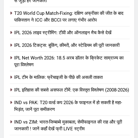
से जुड़ी हर जानकारी
T20 World Cup Match-Fixing: दक्षिण अफ्रीका की जीत के बाद
पाकिस्तान ने ICC और BCCI पर लगाए गंभीर आरोप
IPL 2026 लाइव स्ट्रीमिंग: टीवी और ऑनलाइन मैच कैसे देखें
IPL 2026 टिकट्स: बुकिंग, कीमतें, और स्टेडियम की पूरी जानकारी
5
IPL Net Worth 2026: 18.5 अरब डॉलर के क्रिकेट साम्राज्य का
IPL Net Worth 2026: 18.5 अरब डॉलर
पूरा विश्लेषण
के क्रिकेट साम्राज्य का पूरा विश्लेषण
IPL टीम के मालिक: फ्रेंचाइजी के पीछे की असली ताकत
आईपीएल 2026
क्रिकेट
IPL इतिहास की सबसे असफल टीमें: एक विस्तृत विश्लेषण (2008-2026)
6
IPL टीम के मालिक: फ्रेंचाइजी के पीछे की
IND vs PAK: T20 वर्ल्ड कप 2026 के फाइनल में हो सकती है महा-
भिड़ंत, जानें पूरा समीकरण
असली ताकत
आईपीएल 2026
क्रिकेट
IND vs ZIM: भारत-जिम्बाब्वे मुकाबला, सेमीफाइनल की राह और पूरी
जानकारी ! जानें कहाँ देखें फ्री LIVE स्ट्रीम
7