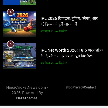
5
4
IPL Net Worth 2026: 18.5 अरब डॉलर
IPL 2026 टिकट्स: बुकिंग, कीमतें, और
के क्रिकेट साम्राज्य का पूरा विश्लेषण
स्टेडियम की पूरी जानकारी
आईपीएल 2026
क्रिकेट
आईपीएल 2026
क्रिकेट
6
5
IPL टीम के मालिक: फ्रेंचाइजी के पीछे की
IPL Net Worth 2026: 18.5 अरब डॉलर
असली ताकत
के क्रिकेट साम्राज्य का पूरा विश्लेषण
आईपीएल 2026
क्रिकेट
आईपीएल 2026
क्रिकेट
7
6
IPL इतिहास की सबसे असफल टीमें: एक
IPL टीम के मालिक: फ्रेंचाइजी के पीछे की
विस्तृत विश्लेषण (2008-2026)
HindiCricketNews.com -
Blog
Privacy
Contact
असली ताकत
2026. Powered By
क्रिकेट
आईपीएल 2026
क्रिकेट
.
BlazeThemes
8
7