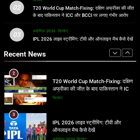
क्रिकेट
उम्र, परिवार, करियर और शादी से जुड़ी हर
फाइनल में हो सकती है महा-भिड़ंत, जानें पूरा
02
T20 World Cup Match-Fixing: दक्षिण अफ्रीका की जीत
जानकारी
समीकरण
क्रिकेट
T20 वर्ल्ड कप 2026
के बाद पाकिस्तान ने ICC और BCCI पर लगाए गंभीर आरोप
2
आईपीएल 2026
क्रिकेट
1
03
T20 World Cup Match-Fixing: दक्षिण
IPL 2026 लाइव स्ट्रीमिंग: टीवी और ऑनलाइन मैच कैसे देखें
अर्जुन तेंदुलकर की पत्नी सानिया चंडोक:
अफ्रीका की जीत के बाद पाकिस्तान ने ICC
उम्र, परिवार, करियर और शादी से जुड़ी हर
Recent News
और BCCI पर लगाए गंभीर आरोप
जानकारी
क्रिकेट
क्रिकेट
3
2
IPL 2026 लाइव स्ट्रीमिंग: टीवी और
T20 World Cup Match-Fixing: दक्षिण
ऑनलाइन मैच कैसे देखें
अफ्रीका की जीत के बाद पाकिस्तान ने ICC
और BCCI पर लगाए गंभीर आरोप
आईपीएल 2026
क्रिकेट
क्रिकेट
4
3
IPL 2026 टिकट्स: बुकिंग, कीमतें, और
IPL 2026 लाइव स्ट्रीमिंग: टीवी और
स्टेडियम की पूरी जानकारी
ऑनलाइन मैच कैसे देखें
आईपीएल 2026
क्रिकेट
आईपीएल 2026
क्रिकेट