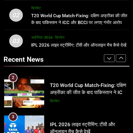
अर्जुन तेंदुलकर की पत्नी सानिया चंडोक:
IND vs PAK: T20 वर्ल्ड कप 2026 के
क्रिकेट
उम्र, परिवार, करियर और शादी से जुड़ी हर
फाइनल में हो सकती है महा-भिड़ंत, जानें पूरा
02
T20 World Cup Match-Fixing: दक्षिण अफ्रीका की जीत
जानकारी
समीकरण
क्रिकेट
T20 वर्ल्ड कप 2026
के बाद पाकिस्तान ने ICC और BCCI पर लगाए गंभीर आरोप
2
आईपीएल 2026
क्रिकेट
1
03
T20 World Cup Match-Fixing: दक्षिण
IPL 2026 लाइव स्ट्रीमिंग: टीवी और ऑनलाइन मैच कैसे देखें
अर्जुन तेंदुलकर की पत्नी सानिया चंडोक:
अफ्रीका की जीत के बाद पाकिस्तान ने ICC
उम्र, परिवार, करियर और शादी से जुड़ी हर
Recent News
और BCCI पर लगाए गंभीर आरोप
जानकारी
क्रिकेट
क्रिकेट
3
2
IPL 2026 लाइव स्ट्रीमिंग: टीवी और
T20 World Cup Match-Fixing: दक्षिण
ऑनलाइन मैच कैसे देखें
अफ्रीका की जीत के बाद पाकिस्तान ने ICC
और BCCI पर लगाए गंभीर आरोप
आईपीएल 2026
क्रिकेट
क्रिकेट
4
3
IPL 2026 टिकट्स: बुकिंग, कीमतें, और
IPL 2026 लाइव स्ट्रीमिंग: टीवी और
स्टेडियम की पूरी जानकारी
ऑनलाइन मैच कैसे देखें