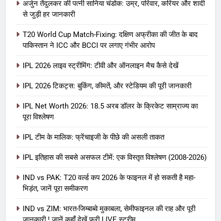
अर्जुन तेंदुलकर की पत्नी सानिया चंडोक: उम्र, परिवार, करियर और शादी
से जुड़ी हर जानकारी
T20 World Cup Match-Fixing: दक्षिण अफ्रीका की जीत के बाद
पाकिस्तान ने ICC और BCCI पर लगाए गंभीर आरोप
IPL 2026 लाइव स्ट्रीमिंग: टीवी और ऑनलाइन मैच कैसे देखें
IPL 2026 टिकट्स: बुकिंग, कीमतें, और स्टेडियम की पूरी जानकारी
5
IPL Net Worth 2026: 18.5 अरब डॉलर के क्रिकेट साम्राज्य का
IPL Net Worth 2026: 18.5 अरब डॉलर
पूरा विश्लेषण
के क्रिकेट साम्राज्य का पूरा विश्लेषण
IPL टीम के मालिक: फ्रेंचाइजी के पीछे की असली ताकत
आईपीएल 2026
क्रिकेट
IPL इतिहास की सबसे असफल टीमें: एक विस्तृत विश्लेषण (2008-2026)
6
IPL टीम के मालिक: फ्रेंचाइजी के पीछे की
IND vs PAK: T20 वर्ल्ड कप 2026 के फाइनल में हो सकती है महा-
भिड़ंत, जानें पूरा समीकरण
असली ताकत
आईपीएल 2026
क्रिकेट
IND vs ZIM: भारत-जिम्बाब्वे मुकाबला, सेमीफाइनल की राह और पूरी
जानकारी ! जानें कहाँ देखें फ्री LIVE स्ट्रीम