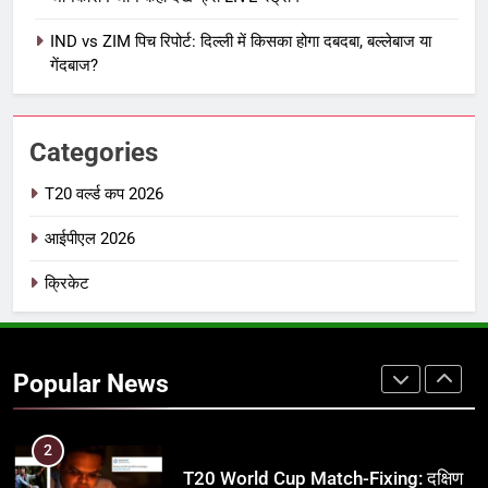
7
IND vs ZIM पिच रिपोर्ट: दिल्ली में किसका होगा दबदबा, बल्लेबाज या
IPL इतिहास की सबसे असफल टीमें: एक
गेंदबाज?
विस्तृत विश्लेषण (2008-2026)
क्रिकेट
Categories
8
IND vs PAK: T20 वर्ल्ड कप 2026 के
T20 वर्ल्ड कप 2026
फाइनल में हो सकती है महा-भिड़ंत, जानें पूरा
आईपीएल 2026
समीकरण
T20 वर्ल्ड कप 2026
क्रिकेट
1
अर्जुन तेंदुलकर की पत्नी सानिया चंडोक:
उम्र, परिवार, करियर और शादी से जुड़ी हर
Popular News
जानकारी
क्रिकेट
2
T20 World Cup Match-Fixing: दक्षिण