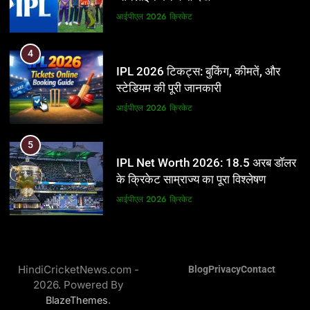
आईपीएल 2026
क्रिकेट
आईपीएल 2026
क्रिकेट
5
4
IPL Net Worth 2026: 18.5 अरब डॉलर
IPL 2026 टिकट्स: बुकिंग, कीमतें, और
के क्रिकेट साम्राज्य का पूरा विश्लेषण
स्टेडियम की पूरी जानकारी
आईपीएल 2026
क्रिकेट
आईपीएल 2026
क्रिकेट
6
5
IPL टीम के मालिक: फ्रेंचाइजी के पीछे की
IPL Net Worth 2026: 18.5 अरब डॉलर
असली ताकत
के क्रिकेट साम्राज्य का पूरा विश्लेषण
आईपीएल 2026
क्रिकेट
आईपीएल 2026
क्रिकेट
7
6
IPL इतिहास की सबसे असफल टीमें: एक
IPL टीम के मालिक: फ्रेंचाइजी के पीछे की
विस्तृत विश्लेषण (2008-2026)
HindiCricketNews.com -
Blog
Privacy
Contact
असली ताकत
2026. Powered By
क्रिकेट
आईपीएल 2026
क्रिकेट
.
BlazeThemes