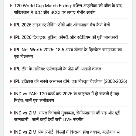
T20 World Cup Match-Fixing: दक्षिण अफ्रीका की जीत के बाद
पाकिस्तान ने ICC और BCCI पर लगाए गंभीर आरोप
IPL 2026 लाइव स्ट्रीमिंग: टीवी और ऑनलाइन मैच कैसे देखें
IPL 2026 टिकट्स: बुकिंग, कीमतें, और स्टेडियम की पूरी जानकारी
5
IPL Net Worth 2026: 18.5 अरब डॉलर के क्रिकेट साम्राज्य का
IPL Net Worth 2026: 18.5 अरब डॉलर
पूरा विश्लेषण
के क्रिकेट साम्राज्य का पूरा विश्लेषण
IPL टीम के मालिक: फ्रेंचाइजी के पीछे की असली ताकत
आईपीएल 2026
क्रिकेट
IPL इतिहास की सबसे असफल टीमें: एक विस्तृत विश्लेषण (2008-2026)
6
IPL टीम के मालिक: फ्रेंचाइजी के पीछे की
IND vs PAK: T20 वर्ल्ड कप 2026 के फाइनल में हो सकती है महा-
भिड़ंत, जानें पूरा समीकरण
असली ताकत
आईपीएल 2026
क्रिकेट
IND vs ZIM: भारत-जिम्बाब्वे मुकाबला, सेमीफाइनल की राह और पूरी
जानकारी ! जानें कहाँ देखें फ्री LIVE स्ट्रीम
7
IND vs ZIM पिच रिपोर्ट: दिल्ली में किसका होगा दबदबा, बल्लेबाज या
IPL इतिहास की सबसे असफल टीमें: एक