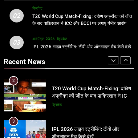
अर्जुन तेंदुलकर की पत्नी सानिया चंडोक:
IND vs PAK: T20 वर्ल्ड कप 2026 के
क्रिकेट
उम्र, परिवार, करियर और शादी से जुड़ी हर
फाइनल में हो सकती है महा-भिड़ंत, जानें पूरा
02
T20 World Cup Match-Fixing: दक्षिण अफ्रीका की जीत
जानकारी
समीकरण
क्रिकेट
T20 वर्ल्ड कप 2026
के बाद पाकिस्तान ने ICC और BCCI पर लगाए गंभीर आरोप
2
आईपीएल 2026
क्रिकेट
1
03
T20 World Cup Match-Fixing: दक्षिण
IPL 2026 लाइव स्ट्रीमिंग: टीवी और ऑनलाइन मैच कैसे देखें
अर्जुन तेंदुलकर की पत्नी सानिया चंडोक:
अफ्रीका की जीत के बाद पाकिस्तान ने ICC
उम्र, परिवार, करियर और शादी से जुड़ी हर
Recent News
और BCCI पर लगाए गंभीर आरोप
जानकारी
क्रिकेट
क्रिकेट
3
2
IPL 2026 लाइव स्ट्रीमिंग: टीवी और
T20 World Cup Match-Fixing: दक्षिण
ऑनलाइन मैच कैसे देखें
अफ्रीका की जीत के बाद पाकिस्तान ने ICC
और BCCI पर लगाए गंभीर आरोप
आईपीएल 2026
क्रिकेट
क्रिकेट
4
3
IPL 2026 टिकट्स: बुकिंग, कीमतें, और
IPL 2026 लाइव स्ट्रीमिंग: टीवी और
स्टेडियम की पूरी जानकारी
ऑनलाइन मैच कैसे देखें