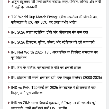
अर्जुन तेंदुलकर की पत्नी सानिया चंडोक: उम्र, परिवार, करियर और शादी
से जुड़ी हर जानकारी
T20 World Cup Match-Fixing: दक्षिण अफ्रीका की जीत के बाद
पाकिस्तान ने ICC और BCCI पर लगाए गंभीर आरोप
IPL 2026 लाइव स्ट्रीमिंग: टीवी और ऑनलाइन मैच कैसे देखें
IPL 2026 टिकट्स: बुकिंग, कीमतें, और स्टेडियम की पूरी जानकारी
5
IPL Net Worth 2026: 18.5 अरब डॉलर के क्रिकेट साम्राज्य का
IPL Net Worth 2026: 18.5 अरब डॉलर
पूरा विश्लेषण
के क्रिकेट साम्राज्य का पूरा विश्लेषण
IPL टीम के मालिक: फ्रेंचाइजी के पीछे की असली ताकत
आईपीएल 2026
क्रिकेट
IPL इतिहास की सबसे असफल टीमें: एक विस्तृत विश्लेषण (2008-2026)
6
IPL टीम के मालिक: फ्रेंचाइजी के पीछे की
IND vs PAK: T20 वर्ल्ड कप 2026 के फाइनल में हो सकती है महा-
भिड़ंत, जानें पूरा समीकरण
असली ताकत
आईपीएल 2026
क्रिकेट
IND vs ZIM: भारत-जिम्बाब्वे मुकाबला, सेमीफाइनल की राह और पूरी
जानकारी ! जानें कहाँ देखें फ्री LIVE स्ट्रीम