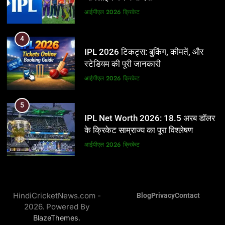
आईपीएल 2026
क्रिकेट
आईपीएल 2026
क्रिकेट
5
4
IPL Net Worth 2026: 18.5 अरब डॉलर
IPL 2026 टिकट्स: बुकिंग, कीमतें, और
के क्रिकेट साम्राज्य का पूरा विश्लेषण
स्टेडियम की पूरी जानकारी
आईपीएल 2026
क्रिकेट
आईपीएल 2026
क्रिकेट
6
5
IPL टीम के मालिक: फ्रेंचाइजी के पीछे की
IPL Net Worth 2026: 18.5 अरब डॉलर
असली ताकत
के क्रिकेट साम्राज्य का पूरा विश्लेषण
आईपीएल 2026
क्रिकेट
आईपीएल 2026
क्रिकेट
7
6
IPL इतिहास की सबसे असफल टीमें: एक
IPL टीम के मालिक: फ्रेंचाइजी के पीछे की
विस्तृत विश्लेषण (2008-2026)
HindiCricketNews.com -
Blog
Privacy
Contact
असली ताकत
2026. Powered By
क्रिकेट
आईपीएल 2026
क्रिकेट
.
BlazeThemes