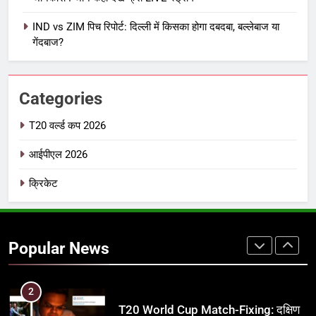
7
IND vs ZIM पिच रिपोर्ट: दिल्ली में किसका होगा दबदबा, बल्लेबाज या
IPL इतिहास की सबसे असफल टीमें: एक
गेंदबाज?
विस्तृत विश्लेषण (2008-2026)
क्रिकेट
Categories
8
IND vs PAK: T20 वर्ल्ड कप 2026 के
T20 वर्ल्ड कप 2026
फाइनल में हो सकती है महा-भिड़ंत, जानें पूरा
आईपीएल 2026
समीकरण
T20 वर्ल्ड कप 2026
क्रिकेट
1
अर्जुन तेंदुलकर की पत्नी सानिया चंडोक:
उम्र, परिवार, करियर और शादी से जुड़ी हर
Popular News
जानकारी
क्रिकेट
2
T20 World Cup Match-Fixing: दक्षिण