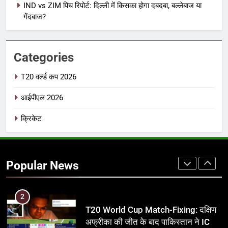
IND vs ZIM पिच रिपोर्ट: दिल्ली में किसका होगा दबदबा, बल्लेबाज या
IPL इतिहास की सबसे असफल टीमें: एक
गेंदबाज?
विस्तृत विश्लेषण (2008-2026)
क्रिकेट
Categories
8
IND vs PAK: T20 वर्ल्ड कप 2026 के
T20 वर्ल्ड कप 2026
फाइनल में हो सकती है महा-भिड़ंत, जानें पूरा
आईपीएल 2026
समीकरण
T20 वर्ल्ड कप 2026
क्रिकेट
1
अर्जुन तेंदुलकर की पत्नी सानिया चंडोक:
उम्र, परिवार, करियर और शादी से जुड़ी हर
Popular News
जानकारी
क्रिकेट
2
T20 World Cup Match-Fixing: दक्षिण
अफ्रीका की जीत के बाद पाकिस्तान ने ICC