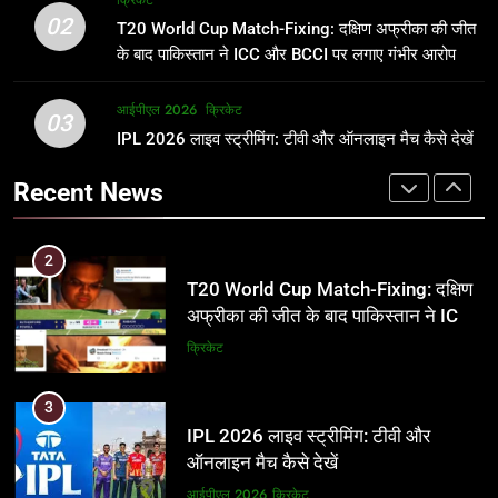
क्रिकेट
उम्र, परिवार, करियर और शादी से जुड़ी हर
फाइनल में हो सकती है महा-भिड़ंत, जानें पूरा
02
T20 World Cup Match-Fixing: दक्षिण अफ्रीका की जीत
जानकारी
समीकरण
क्रिकेट
T20 वर्ल्ड कप 2026
के बाद पाकिस्तान ने ICC और BCCI पर लगाए गंभीर आरोप
2
आईपीएल 2026
क्रिकेट
1
03
T20 World Cup Match-Fixing: दक्षिण
IPL 2026 लाइव स्ट्रीमिंग: टीवी और ऑनलाइन मैच कैसे देखें
अर्जुन तेंदुलकर की पत्नी सानिया चंडोक:
अफ्रीका की जीत के बाद पाकिस्तान ने ICC
उम्र, परिवार, करियर और शादी से जुड़ी हर
Recent News
और BCCI पर लगाए गंभीर आरोप
जानकारी
क्रिकेट
क्रिकेट
3
2
IPL 2026 लाइव स्ट्रीमिंग: टीवी और
T20 World Cup Match-Fixing: दक्षिण
ऑनलाइन मैच कैसे देखें
अफ्रीका की जीत के बाद पाकिस्तान ने ICC
और BCCI पर लगाए गंभीर आरोप
आईपीएल 2026
क्रिकेट
क्रिकेट
4
3
IPL 2026 टिकट्स: बुकिंग, कीमतें, और
IPL 2026 लाइव स्ट्रीमिंग: टीवी और
स्टेडियम की पूरी जानकारी
ऑनलाइन मैच कैसे देखें
आईपीएल 2026
क्रिकेट
आईपीएल 2026
क्रिकेट