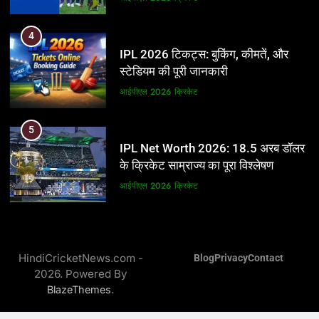
5
4
IPL Net Worth 2026: 18.5 अरब डॉलर
IPL 2026 टिकट्स: बुकिंग, कीमतें, और
के क्रिकेट साम्राज्य का पूरा विश्लेषण
स्टेडियम की पूरी जानकारी
आईपीएल 2026
क्रिकेट
आईपीएल 2026
क्रिकेट
6
5
IPL टीम के मालिक: फ्रेंचाइजी के पीछे की
IPL Net Worth 2026: 18.5 अरब डॉलर
असली ताकत
के क्रिकेट साम्राज्य का पूरा विश्लेषण
आईपीएल 2026
क्रिकेट
आईपीएल 2026
क्रिकेट
7
6
IPL इतिहास की सबसे असफल टीमें: एक
IPL टीम के मालिक: फ्रेंचाइजी के पीछे की
विस्तृत विश्लेषण (2008-2026)
HindiCricketNews.com -
Blog
Privacy
Contact
असली ताकत
2026. Powered By
क्रिकेट
आईपीएल 2026
क्रिकेट
.
BlazeThemes
8
7