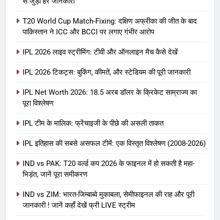
से जुड़ी हर जानकारी
T20 World Cup Match-Fixing: दक्षिण अफ्रीका की जीत के बाद
पाकिस्तान ने ICC और BCCI पर लगाए गंभीर आरोप
IPL 2026 लाइव स्ट्रीमिंग: टीवी और ऑनलाइन मैच कैसे देखें
IPL 2026 टिकट्स: बुकिंग, कीमतें, और स्टेडियम की पूरी जानकारी
5
IPL Net Worth 2026: 18.5 अरब डॉलर के क्रिकेट साम्राज्य का
IPL Net Worth 2026: 18.5 अरब डॉलर
पूरा विश्लेषण
के क्रिकेट साम्राज्य का पूरा विश्लेषण
IPL टीम के मालिक: फ्रेंचाइजी के पीछे की असली ताकत
आईपीएल 2026
क्रिकेट
IPL इतिहास की सबसे असफल टीमें: एक विस्तृत विश्लेषण (2008-2026)
6
IPL टीम के मालिक: फ्रेंचाइजी के पीछे की
IND vs PAK: T20 वर्ल्ड कप 2026 के फाइनल में हो सकती है महा-
भिड़ंत, जानें पूरा समीकरण
असली ताकत
आईपीएल 2026
क्रिकेट
IND vs ZIM: भारत-जिम्बाब्वे मुकाबला, सेमीफाइनल की राह और पूरी
जानकारी ! जानें कहाँ देखें फ्री LIVE स्ट्रीम
7