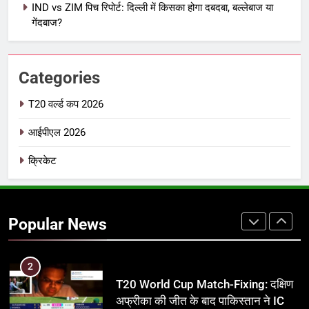
IND vs ZIM पिच रिपोर्ट: दिल्ली में किसका होगा दबदबा, बल्लेबाज या
IPL इतिहास की सबसे असफल टीमें: एक
गेंदबाज?
विस्तृत विश्लेषण (2008-2026)
क्रिकेट
Categories
8
IND vs PAK: T20 वर्ल्ड कप 2026 के
T20 वर्ल्ड कप 2026
फाइनल में हो सकती है महा-भिड़ंत, जानें पूरा
आईपीएल 2026
समीकरण
T20 वर्ल्ड कप 2026
क्रिकेट
1
अर्जुन तेंदुलकर की पत्नी सानिया चंडोक:
उम्र, परिवार, करियर और शादी से जुड़ी हर
Popular News
जानकारी
क्रिकेट
2
T20 World Cup Match-Fixing: दक्षिण
अफ्रीका की जीत के बाद पाकिस्तान ने ICC