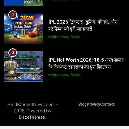
5
4
IPL Net Worth 2026: 18.5 अरब डॉलर
IPL 2026 टिकट्स: बुकिंग, कीमतें, और
के क्रिकेट साम्राज्य का पूरा विश्लेषण
स्टेडियम की पूरी जानकारी
आईपीएल 2026
क्रिकेट
आईपीएल 2026
क्रिकेट
6
5
IPL टीम के मालिक: फ्रेंचाइजी के पीछे की
IPL Net Worth 2026: 18.5 अरब डॉलर
असली ताकत
के क्रिकेट साम्राज्य का पूरा विश्लेषण
आईपीएल 2026
क्रिकेट
आईपीएल 2026
क्रिकेट
7
6
IPL इतिहास की सबसे असफल टीमें: एक
IPL टीम के मालिक: फ्रेंचाइजी के पीछे की
विस्तृत विश्लेषण (2008-2026)
HindiCricketNews.com -
Blog
Privacy
Contact
असली ताकत
2026. Powered By
क्रिकेट
आईपीएल 2026
क्रिकेट
.
BlazeThemes
8
7