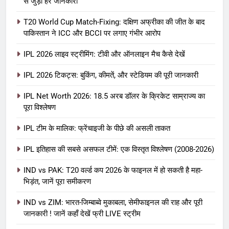
से जुड़ी हर जानकारी
T20 World Cup Match-Fixing: दक्षिण अफ्रीका की जीत के बाद
पाकिस्तान ने ICC और BCCI पर लगाए गंभीर आरोप
IPL 2026 लाइव स्ट्रीमिंग: टीवी और ऑनलाइन मैच कैसे देखें
IPL 2026 टिकट्स: बुकिंग, कीमतें, और स्टेडियम की पूरी जानकारी
5
IPL Net Worth 2026: 18.5 अरब डॉलर के क्रिकेट साम्राज्य का
IPL Net Worth 2026: 18.5 अरब डॉलर
पूरा विश्लेषण
के क्रिकेट साम्राज्य का पूरा विश्लेषण
IPL टीम के मालिक: फ्रेंचाइजी के पीछे की असली ताकत
आईपीएल 2026
क्रिकेट
IPL इतिहास की सबसे असफल टीमें: एक विस्तृत विश्लेषण (2008-2026)
6
IPL टीम के मालिक: फ्रेंचाइजी के पीछे की
IND vs PAK: T20 वर्ल्ड कप 2026 के फाइनल में हो सकती है महा-
भिड़ंत, जानें पूरा समीकरण
असली ताकत
आईपीएल 2026
क्रिकेट
IND vs ZIM: भारत-जिम्बाब्वे मुकाबला, सेमीफाइनल की राह और पूरी
जानकारी ! जानें कहाँ देखें फ्री LIVE स्ट्रीम
7