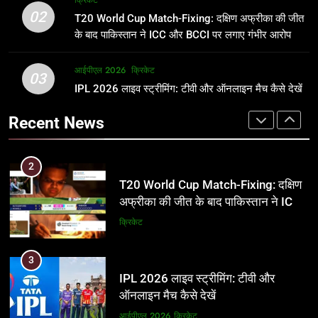
क्रिकेट
उम्र, परिवार, करियर और शादी से जुड़ी हर
फाइनल में हो सकती है महा-भिड़ंत, जानें पूरा
02
T20 World Cup Match-Fixing: दक्षिण अफ्रीका की जीत
जानकारी
समीकरण
क्रिकेट
T20 वर्ल्ड कप 2026
के बाद पाकिस्तान ने ICC और BCCI पर लगाए गंभीर आरोप
2
आईपीएल 2026
क्रिकेट
1
03
T20 World Cup Match-Fixing: दक्षिण
IPL 2026 लाइव स्ट्रीमिंग: टीवी और ऑनलाइन मैच कैसे देखें
अर्जुन तेंदुलकर की पत्नी सानिया चंडोक:
अफ्रीका की जीत के बाद पाकिस्तान ने ICC
उम्र, परिवार, करियर और शादी से जुड़ी हर
Recent News
और BCCI पर लगाए गंभीर आरोप
जानकारी
क्रिकेट
क्रिकेट
3
2
IPL 2026 लाइव स्ट्रीमिंग: टीवी और
T20 World Cup Match-Fixing: दक्षिण
ऑनलाइन मैच कैसे देखें
अफ्रीका की जीत के बाद पाकिस्तान ने ICC
और BCCI पर लगाए गंभीर आरोप
आईपीएल 2026
क्रिकेट
क्रिकेट
4
3
IPL 2026 टिकट्स: बुकिंग, कीमतें, और
IPL 2026 लाइव स्ट्रीमिंग: टीवी और
स्टेडियम की पूरी जानकारी
ऑनलाइन मैच कैसे देखें
आईपीएल 2026
क्रिकेट
आईपीएल 2026
क्रिकेट