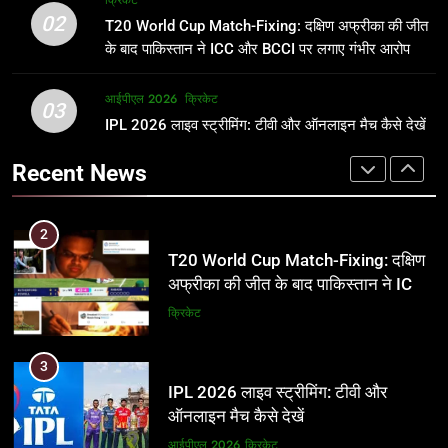
क्रिकेट
उम्र, परिवार, करियर और शादी से जुड़ी हर
फाइनल में हो सकती है महा-भिड़ंत, जानें पूरा
02
T20 World Cup Match-Fixing: दक्षिण अफ्रीका की जीत
जानकारी
समीकरण
क्रिकेट
T20 वर्ल्ड कप 2026
के बाद पाकिस्तान ने ICC और BCCI पर लगाए गंभीर आरोप
2
आईपीएल 2026
क्रिकेट
1
03
T20 World Cup Match-Fixing: दक्षिण
IPL 2026 लाइव स्ट्रीमिंग: टीवी और ऑनलाइन मैच कैसे देखें
अर्जुन तेंदुलकर की पत्नी सानिया चंडोक:
अफ्रीका की जीत के बाद पाकिस्तान ने ICC
उम्र, परिवार, करियर और शादी से जुड़ी हर
Recent News
और BCCI पर लगाए गंभीर आरोप
जानकारी
क्रिकेट
क्रिकेट
3
2
IPL 2026 लाइव स्ट्रीमिंग: टीवी और
T20 World Cup Match-Fixing: दक्षिण
ऑनलाइन मैच कैसे देखें
अफ्रीका की जीत के बाद पाकिस्तान ने ICC
और BCCI पर लगाए गंभीर आरोप
आईपीएल 2026
क्रिकेट
क्रिकेट
4
3
IPL 2026 टिकट्स: बुकिंग, कीमतें, और
IPL 2026 लाइव स्ट्रीमिंग: टीवी और
स्टेडियम की पूरी जानकारी
ऑनलाइन मैच कैसे देखें
आईपीएल 2026
क्रिकेट
आईपीएल 2026
क्रिकेट