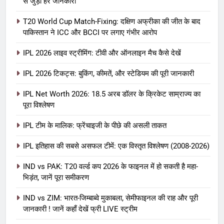
से जुड़ी हर जानकारी
T20 World Cup Match-Fixing: दक्षिण अफ्रीका की जीत के बाद
पाकिस्तान ने ICC और BCCI पर लगाए गंभीर आरोप
IPL 2026 लाइव स्ट्रीमिंग: टीवी और ऑनलाइन मैच कैसे देखें
IPL 2026 टिकट्स: बुकिंग, कीमतें, और स्टेडियम की पूरी जानकारी
5
IPL Net Worth 2026: 18.5 अरब डॉलर के क्रिकेट साम्राज्य का
IPL Net Worth 2026: 18.5 अरब डॉलर
पूरा विश्लेषण
के क्रिकेट साम्राज्य का पूरा विश्लेषण
IPL टीम के मालिक: फ्रेंचाइजी के पीछे की असली ताकत
आईपीएल 2026
क्रिकेट
IPL इतिहास की सबसे असफल टीमें: एक विस्तृत विश्लेषण (2008-2026)
6
IPL टीम के मालिक: फ्रेंचाइजी के पीछे की
IND vs PAK: T20 वर्ल्ड कप 2026 के फाइनल में हो सकती है महा-
भिड़ंत, जानें पूरा समीकरण
असली ताकत
आईपीएल 2026
क्रिकेट
IND vs ZIM: भारत-जिम्बाब्वे मुकाबला, सेमीफाइनल की राह और पूरी
जानकारी ! जानें कहाँ देखें फ्री LIVE स्ट्रीम
7