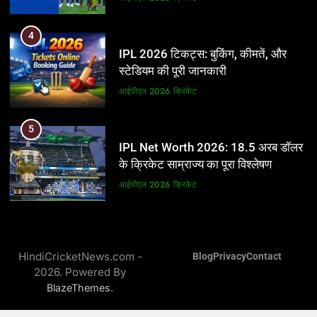
5
4
IPL Net Worth 2026: 18.5 अरब डॉलर
IPL 2026 टिकट्स: बुकिंग, कीमतें, और
के क्रिकेट साम्राज्य का पूरा विश्लेषण
स्टेडियम की पूरी जानकारी
आईपीएल 2026
क्रिकेट
आईपीएल 2026
क्रिकेट
6
5
IPL टीम के मालिक: फ्रेंचाइजी के पीछे की
IPL Net Worth 2026: 18.5 अरब डॉलर
असली ताकत
के क्रिकेट साम्राज्य का पूरा विश्लेषण
आईपीएल 2026
क्रिकेट
आईपीएल 2026
क्रिकेट
7
6
IPL इतिहास की सबसे असफल टीमें: एक
IPL टीम के मालिक: फ्रेंचाइजी के पीछे की
विस्तृत विश्लेषण (2008-2026)
HindiCricketNews.com -
Blog
Privacy
Contact
असली ताकत
2026. Powered By
क्रिकेट
आईपीएल 2026
क्रिकेट
.
BlazeThemes
8
7