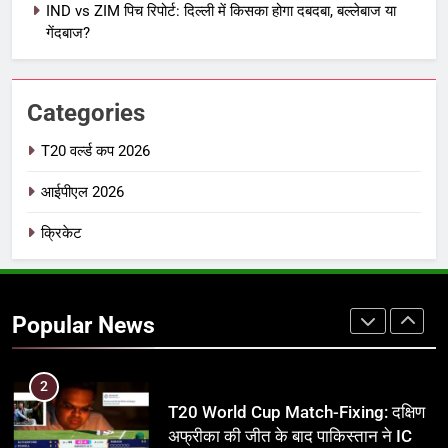
IND vs ZIM पिच रिपोर्ट: दिल्ली में किसका होगा दबदबा, बल्लेबाज या
IPL इतिहास की सबसे असफल टीमें: एक
गेंदबाज?
विस्तृत विश्लेषण (2008-2026)
क्रिकेट
Categories
8
IND vs PAK: T20 वर्ल्ड कप 2026 के
T20 वर्ल्ड कप 2026
फाइनल में हो सकती है महा-भिड़ंत, जानें पूरा
आईपीएल 2026
समीकरण
T20 वर्ल्ड कप 2026
क्रिकेट
1
अर्जुन तेंदुलकर की पत्नी सानिया चंडोक:
उम्र, परिवार, करियर और शादी से जुड़ी हर
Popular News
जानकारी
क्रिकेट
2
T20 World Cup Match-Fixing: दक्षिण
अफ्रीका की जीत के बाद पाकिस्तान ने ICC