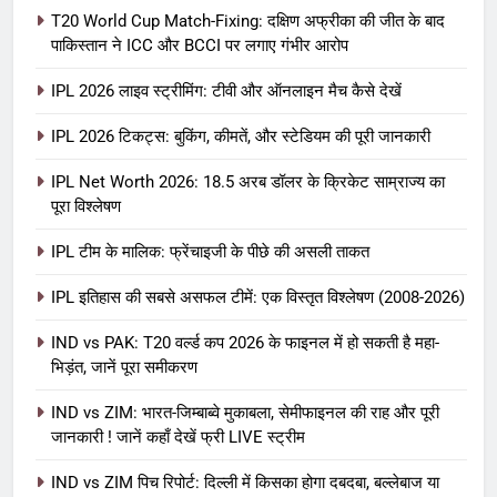
T20 World Cup Match-Fixing: दक्षिण अफ्रीका की जीत के बाद
पाकिस्तान ने ICC और BCCI पर लगाए गंभीर आरोप
IPL 2026 लाइव स्ट्रीमिंग: टीवी और ऑनलाइन मैच कैसे देखें
IPL 2026 टिकट्स: बुकिंग, कीमतें, और स्टेडियम की पूरी जानकारी
5
IPL Net Worth 2026: 18.5 अरब डॉलर के क्रिकेट साम्राज्य का
IPL Net Worth 2026: 18.5 अरब डॉलर
पूरा विश्लेषण
के क्रिकेट साम्राज्य का पूरा विश्लेषण
IPL टीम के मालिक: फ्रेंचाइजी के पीछे की असली ताकत
आईपीएल 2026
क्रिकेट
IPL इतिहास की सबसे असफल टीमें: एक विस्तृत विश्लेषण (2008-2026)
6
IPL टीम के मालिक: फ्रेंचाइजी के पीछे की
IND vs PAK: T20 वर्ल्ड कप 2026 के फाइनल में हो सकती है महा-
भिड़ंत, जानें पूरा समीकरण
असली ताकत
आईपीएल 2026
क्रिकेट
IND vs ZIM: भारत-जिम्बाब्वे मुकाबला, सेमीफाइनल की राह और पूरी
जानकारी ! जानें कहाँ देखें फ्री LIVE स्ट्रीम
7
IND vs ZIM पिच रिपोर्ट: दिल्ली में किसका होगा दबदबा, बल्लेबाज या
IPL इतिहास की सबसे असफल टीमें: एक