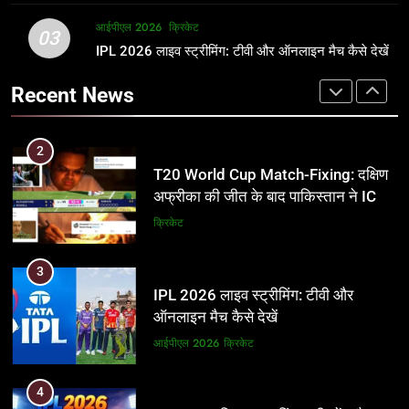
2
आईपीएल 2026
क्रिकेट
1
03
T20 World Cup Match-Fixing: दक्षिण
IPL 2026 लाइव स्ट्रीमिंग: टीवी और ऑनलाइन मैच कैसे देखें
अर्जुन तेंदुलकर की पत्नी सानिया चंडोक:
अफ्रीका की जीत के बाद पाकिस्तान ने ICC
उम्र, परिवार, करियर और शादी से जुड़ी हर
Recent News
और BCCI पर लगाए गंभीर आरोप
जानकारी
क्रिकेट
क्रिकेट
3
2
IPL 2026 लाइव स्ट्रीमिंग: टीवी और
T20 World Cup Match-Fixing: दक्षिण
ऑनलाइन मैच कैसे देखें
अफ्रीका की जीत के बाद पाकिस्तान ने ICC
और BCCI पर लगाए गंभीर आरोप
आईपीएल 2026
क्रिकेट
क्रिकेट
4
3
IPL 2026 टिकट्स: बुकिंग, कीमतें, और
IPL 2026 लाइव स्ट्रीमिंग: टीवी और
स्टेडियम की पूरी जानकारी
ऑनलाइन मैच कैसे देखें
आईपीएल 2026
क्रिकेट
आईपीएल 2026
क्रिकेट
5
4