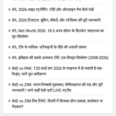
IPL 2026 लाइव स्ट्रीमिंग: टीवी और ऑनलाइन मैच कैसे देखें
IPL 2026 टिकट्स: बुकिंग, कीमतें, और स्टेडियम की पूरी जानकारी
5
IPL Net Worth 2026: 18.5 अरब डॉलर के क्रिकेट साम्राज्य का
IPL Net Worth 2026: 18.5 अरब डॉलर
पूरा विश्लेषण
के क्रिकेट साम्राज्य का पूरा विश्लेषण
IPL टीम के मालिक: फ्रेंचाइजी के पीछे की असली ताकत
आईपीएल 2026
क्रिकेट
IPL इतिहास की सबसे असफल टीमें: एक विस्तृत विश्लेषण (2008-2026)
6
IPL टीम के मालिक: फ्रेंचाइजी के पीछे की
IND vs PAK: T20 वर्ल्ड कप 2026 के फाइनल में हो सकती है महा-
भिड़ंत, जानें पूरा समीकरण
असली ताकत
आईपीएल 2026
क्रिकेट
IND vs ZIM: भारत-जिम्बाब्वे मुकाबला, सेमीफाइनल की राह और पूरी
जानकारी ! जानें कहाँ देखें फ्री LIVE स्ट्रीम
7
IND vs ZIM पिच रिपोर्ट: दिल्ली में किसका होगा दबदबा, बल्लेबाज या
IPL इतिहास की सबसे असफल टीमें: एक
गेंदबाज?
विस्तृत विश्लेषण (2008-2026)
क्रिकेट