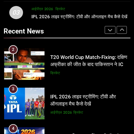
2
आईपीएल 2026
क्रिकेट
1
03
T20 World Cup Match-Fixing: दक्षिण
IPL 2026 लाइव स्ट्रीमिंग: टीवी और ऑनलाइन मैच कैसे देखें
अर्जुन तेंदुलकर की पत्नी सानिया चंडोक:
अफ्रीका की जीत के बाद पाकिस्तान ने ICC
उम्र, परिवार, करियर और शादी से जुड़ी हर
Recent News
और BCCI पर लगाए गंभीर आरोप
जानकारी
क्रिकेट
क्रिकेट
3
2
IPL 2026 लाइव स्ट्रीमिंग: टीवी और
T20 World Cup Match-Fixing: दक्षिण
ऑनलाइन मैच कैसे देखें
अफ्रीका की जीत के बाद पाकिस्तान ने ICC
और BCCI पर लगाए गंभीर आरोप
आईपीएल 2026
क्रिकेट
क्रिकेट
4
3
IPL 2026 टिकट्स: बुकिंग, कीमतें, और
IPL 2026 लाइव स्ट्रीमिंग: टीवी और
स्टेडियम की पूरी जानकारी
ऑनलाइन मैच कैसे देखें
आईपीएल 2026
क्रिकेट
आईपीएल 2026
क्रिकेट
5
4