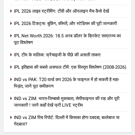
IPL 2026 लाइव स्ट्रीमिंग: टीवी और ऑनलाइन मैच कैसे देखें
IPL 2026 टिकट्स: बुकिंग, कीमतें, और स्टेडियम की पूरी जानकारी
5
IPL Net Worth 2026: 18.5 अरब डॉलर के क्रिकेट साम्राज्य का
IPL Net Worth 2026: 18.5 अरब डॉलर
पूरा विश्लेषण
के क्रिकेट साम्राज्य का पूरा विश्लेषण
IPL टीम के मालिक: फ्रेंचाइजी के पीछे की असली ताकत
आईपीएल 2026
क्रिकेट
IPL इतिहास की सबसे असफल टीमें: एक विस्तृत विश्लेषण (2008-2026)
6
IPL टीम के मालिक: फ्रेंचाइजी के पीछे की
IND vs PAK: T20 वर्ल्ड कप 2026 के फाइनल में हो सकती है महा-
भिड़ंत, जानें पूरा समीकरण
असली ताकत
आईपीएल 2026
क्रिकेट
IND vs ZIM: भारत-जिम्बाब्वे मुकाबला, सेमीफाइनल की राह और पूरी
जानकारी ! जानें कहाँ देखें फ्री LIVE स्ट्रीम
7
IND vs ZIM पिच रिपोर्ट: दिल्ली में किसका होगा दबदबा, बल्लेबाज या
IPL इतिहास की सबसे असफल टीमें: एक
गेंदबाज?
विस्तृत विश्लेषण (2008-2026)
क्रिकेट