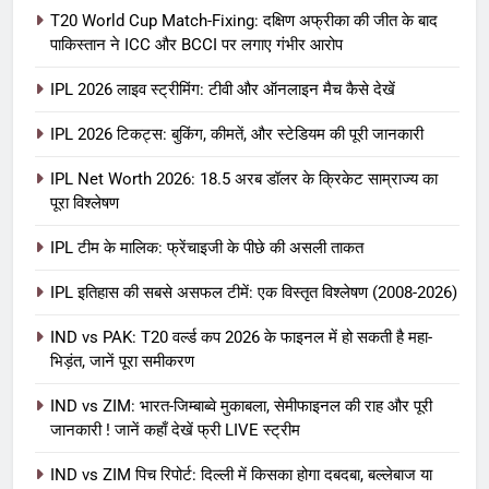
T20 World Cup Match-Fixing: दक्षिण अफ्रीका की जीत के बाद
पाकिस्तान ने ICC और BCCI पर लगाए गंभीर आरोप
IPL 2026 लाइव स्ट्रीमिंग: टीवी और ऑनलाइन मैच कैसे देखें
IPL 2026 टिकट्स: बुकिंग, कीमतें, और स्टेडियम की पूरी जानकारी
5
IPL Net Worth 2026: 18.5 अरब डॉलर के क्रिकेट साम्राज्य का
IPL Net Worth 2026: 18.5 अरब डॉलर
पूरा विश्लेषण
के क्रिकेट साम्राज्य का पूरा विश्लेषण
IPL टीम के मालिक: फ्रेंचाइजी के पीछे की असली ताकत
आईपीएल 2026
क्रिकेट
IPL इतिहास की सबसे असफल टीमें: एक विस्तृत विश्लेषण (2008-2026)
6
IPL टीम के मालिक: फ्रेंचाइजी के पीछे की
IND vs PAK: T20 वर्ल्ड कप 2026 के फाइनल में हो सकती है महा-
भिड़ंत, जानें पूरा समीकरण
असली ताकत
आईपीएल 2026
क्रिकेट
IND vs ZIM: भारत-जिम्बाब्वे मुकाबला, सेमीफाइनल की राह और पूरी
जानकारी ! जानें कहाँ देखें फ्री LIVE स्ट्रीम
7
IND vs ZIM पिच रिपोर्ट: दिल्ली में किसका होगा दबदबा, बल्लेबाज या
IPL इतिहास की सबसे असफल टीमें: एक