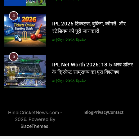
5
4
IPL Net Worth 2026: 18.5 अरब डॉलर
IPL 2026 टिकट्स: बुकिंग, कीमतें, और
के क्रिकेट साम्राज्य का पूरा विश्लेषण
स्टेडियम की पूरी जानकारी
आईपीएल 2026
क्रिकेट
आईपीएल 2026
क्रिकेट
6
5
IPL टीम के मालिक: फ्रेंचाइजी के पीछे की
IPL Net Worth 2026: 18.5 अरब डॉलर
असली ताकत
के क्रिकेट साम्राज्य का पूरा विश्लेषण
आईपीएल 2026
क्रिकेट
आईपीएल 2026
क्रिकेट
7
6
IPL इतिहास की सबसे असफल टीमें: एक
IPL टीम के मालिक: फ्रेंचाइजी के पीछे की
विस्तृत विश्लेषण (2008-2026)
HindiCricketNews.com -
Blog
Privacy
Contact
असली ताकत
2026. Powered By
क्रिकेट
आईपीएल 2026
क्रिकेट
.
BlazeThemes
8
7