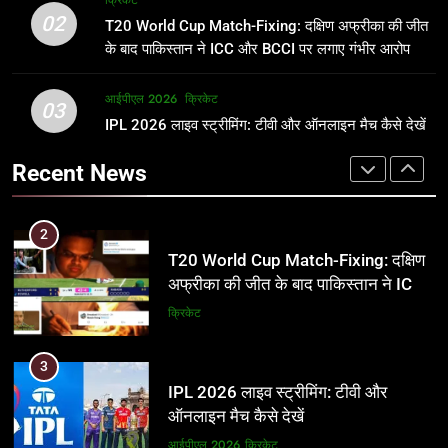
क्रिकेट
उम्र, परिवार, करियर और शादी से जुड़ी हर
फाइनल में हो सकती है महा-भिड़ंत, जानें पूरा
02
T20 World Cup Match-Fixing: दक्षिण अफ्रीका की जीत
जानकारी
समीकरण
क्रिकेट
T20 वर्ल्ड कप 2026
के बाद पाकिस्तान ने ICC और BCCI पर लगाए गंभीर आरोप
2
आईपीएल 2026
क्रिकेट
1
03
T20 World Cup Match-Fixing: दक्षिण
IPL 2026 लाइव स्ट्रीमिंग: टीवी और ऑनलाइन मैच कैसे देखें
अर्जुन तेंदुलकर की पत्नी सानिया चंडोक:
अफ्रीका की जीत के बाद पाकिस्तान ने ICC
उम्र, परिवार, करियर और शादी से जुड़ी हर
Recent News
और BCCI पर लगाए गंभीर आरोप
जानकारी
क्रिकेट
क्रिकेट
3
2
IPL 2026 लाइव स्ट्रीमिंग: टीवी और
T20 World Cup Match-Fixing: दक्षिण
ऑनलाइन मैच कैसे देखें
अफ्रीका की जीत के बाद पाकिस्तान ने ICC
और BCCI पर लगाए गंभीर आरोप
आईपीएल 2026
क्रिकेट
क्रिकेट
4
3
IPL 2026 टिकट्स: बुकिंग, कीमतें, और
IPL 2026 लाइव स्ट्रीमिंग: टीवी और
स्टेडियम की पूरी जानकारी
ऑनलाइन मैच कैसे देखें
आईपीएल 2026
क्रिकेट
आईपीएल 2026
क्रिकेट