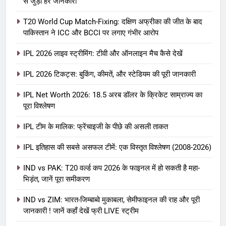
से जुड़ी हर जानकारी
T20 World Cup Match-Fixing: दक्षिण अफ्रीका की जीत के बाद
पाकिस्तान ने ICC और BCCI पर लगाए गंभीर आरोप
IPL 2026 लाइव स्ट्रीमिंग: टीवी और ऑनलाइन मैच कैसे देखें
IPL 2026 टिकट्स: बुकिंग, कीमतें, और स्टेडियम की पूरी जानकारी
5
IPL Net Worth 2026: 18.5 अरब डॉलर के क्रिकेट साम्राज्य का
IPL Net Worth 2026: 18.5 अरब डॉलर
पूरा विश्लेषण
के क्रिकेट साम्राज्य का पूरा विश्लेषण
IPL टीम के मालिक: फ्रेंचाइजी के पीछे की असली ताकत
आईपीएल 2026
क्रिकेट
IPL इतिहास की सबसे असफल टीमें: एक विस्तृत विश्लेषण (2008-2026)
6
IPL टीम के मालिक: फ्रेंचाइजी के पीछे की
IND vs PAK: T20 वर्ल्ड कप 2026 के फाइनल में हो सकती है महा-
भिड़ंत, जानें पूरा समीकरण
असली ताकत
आईपीएल 2026
क्रिकेट
IND vs ZIM: भारत-जिम्बाब्वे मुकाबला, सेमीफाइनल की राह और पूरी
जानकारी ! जानें कहाँ देखें फ्री LIVE स्ट्रीम
7