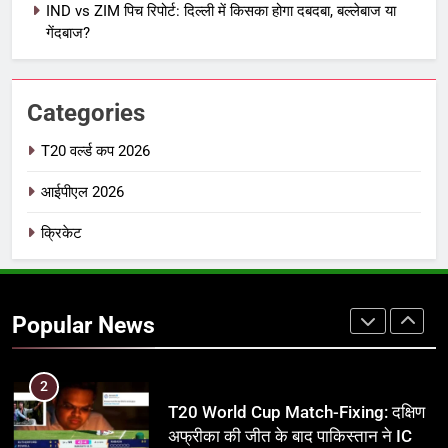
IND vs ZIM पिच रिपोर्ट: दिल्ली में किसका होगा दबदबा, बल्लेबाज या
IPL इतिहास की सबसे असफल टीमें: एक
गेंदबाज?
विस्तृत विश्लेषण (2008-2026)
क्रिकेट
Categories
8
IND vs PAK: T20 वर्ल्ड कप 2026 के
T20 वर्ल्ड कप 2026
फाइनल में हो सकती है महा-भिड़ंत, जानें पूरा
आईपीएल 2026
समीकरण
T20 वर्ल्ड कप 2026
क्रिकेट
1
अर्जुन तेंदुलकर की पत्नी सानिया चंडोक:
उम्र, परिवार, करियर और शादी से जुड़ी हर
Popular News
जानकारी
क्रिकेट
2
T20 World Cup Match-Fixing: दक्षिण
अफ्रीका की जीत के बाद पाकिस्तान ने ICC