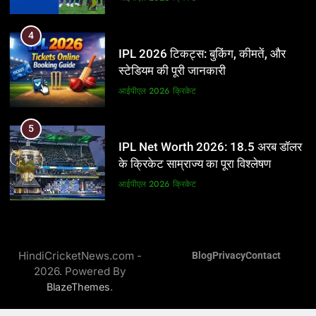
5
4
IPL Net Worth 2026: 18.5 अरब डॉलर
IPL 2026 टिकट्स: बुकिंग, कीमतें, और
के क्रिकेट साम्राज्य का पूरा विश्लेषण
स्टेडियम की पूरी जानकारी
आईपीएल 2026
क्रिकेट
आईपीएल 2026
क्रिकेट
6
5
IPL टीम के मालिक: फ्रेंचाइजी के पीछे की
IPL Net Worth 2026: 18.5 अरब डॉलर
असली ताकत
के क्रिकेट साम्राज्य का पूरा विश्लेषण
आईपीएल 2026
क्रिकेट
आईपीएल 2026
क्रिकेट
7
6
IPL इतिहास की सबसे असफल टीमें: एक
IPL टीम के मालिक: फ्रेंचाइजी के पीछे की
विस्तृत विश्लेषण (2008-2026)
HindiCricketNews.com -
Blog
Privacy
Contact
असली ताकत
2026. Powered By
क्रिकेट
आईपीएल 2026
क्रिकेट
.
BlazeThemes
8
7