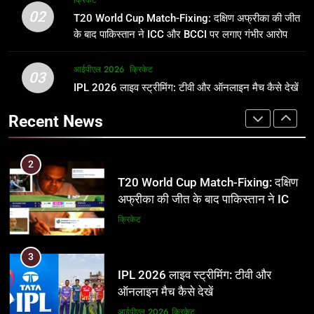
क्रिकेट
उम्र, परिवार, करियर और शादी से जुड़ी हर
फाइनल में हो सकती है महा-भिड़ंत, जानें पूरा
02
T20 World Cup Match-Fixing: दक्षिण अफ्रीका की जीत
जानकारी
समीकरण
क्रिकेट
T20 वर्ल्ड कप 2026
के बाद पाकिस्तान ने ICC और BCCI पर लगाए गंभीर आरोप
2
आईपीएल 2026
क्रिकेट
1
03
T20 World Cup Match-Fixing: दक्षिण
IPL 2026 लाइव स्ट्रीमिंग: टीवी और ऑनलाइन मैच कैसे देखें
अर्जुन तेंदुलकर की पत्नी सानिया चंडोक:
अफ्रीका की जीत के बाद पाकिस्तान ने ICC
उम्र, परिवार, करियर और शादी से जुड़ी हर
Recent News
और BCCI पर लगाए गंभीर आरोप
जानकारी
क्रिकेट
क्रिकेट
3
2
IPL 2026 लाइव स्ट्रीमिंग: टीवी और
T20 World Cup Match-Fixing: दक्षिण
ऑनलाइन मैच कैसे देखें
अफ्रीका की जीत के बाद पाकिस्तान ने ICC
और BCCI पर लगाए गंभीर आरोप
आईपीएल 2026
क्रिकेट
क्रिकेट
4
3
IPL 2026 टिकट्स: बुकिंग, कीमतें, और
IPL 2026 लाइव स्ट्रीमिंग: टीवी और
स्टेडियम की पूरी जानकारी
ऑनलाइन मैच कैसे देखें
आईपीएल 2026
क्रिकेट
आईपीएल 2026
क्रिकेट