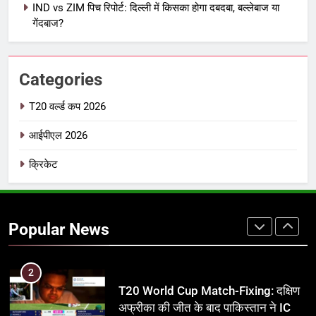
IND vs ZIM पिच रिपोर्ट: दिल्ली में किसका होगा दबदबा, बल्लेबाज या
IPL इतिहास की सबसे असफल टीमें: एक
गेंदबाज?
विस्तृत विश्लेषण (2008-2026)
क्रिकेट
Categories
8
IND vs PAK: T20 वर्ल्ड कप 2026 के
T20 वर्ल्ड कप 2026
फाइनल में हो सकती है महा-भिड़ंत, जानें पूरा
आईपीएल 2026
समीकरण
T20 वर्ल्ड कप 2026
क्रिकेट
1
अर्जुन तेंदुलकर की पत्नी सानिया चंडोक:
उम्र, परिवार, करियर और शादी से जुड़ी हर
Popular News
जानकारी
क्रिकेट
2
T20 World Cup Match-Fixing: दक्षिण
अफ्रीका की जीत के बाद पाकिस्तान ने ICC