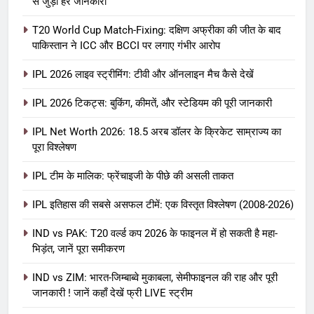
से जुड़ी हर जानकारी
T20 World Cup Match-Fixing: दक्षिण अफ्रीका की जीत के बाद
पाकिस्तान ने ICC और BCCI पर लगाए गंभीर आरोप
IPL 2026 लाइव स्ट्रीमिंग: टीवी और ऑनलाइन मैच कैसे देखें
IPL 2026 टिकट्स: बुकिंग, कीमतें, और स्टेडियम की पूरी जानकारी
5
IPL Net Worth 2026: 18.5 अरब डॉलर के क्रिकेट साम्राज्य का
IPL Net Worth 2026: 18.5 अरब डॉलर
पूरा विश्लेषण
के क्रिकेट साम्राज्य का पूरा विश्लेषण
IPL टीम के मालिक: फ्रेंचाइजी के पीछे की असली ताकत
आईपीएल 2026
क्रिकेट
IPL इतिहास की सबसे असफल टीमें: एक विस्तृत विश्लेषण (2008-2026)
6
IPL टीम के मालिक: फ्रेंचाइजी के पीछे की
IND vs PAK: T20 वर्ल्ड कप 2026 के फाइनल में हो सकती है महा-
भिड़ंत, जानें पूरा समीकरण
असली ताकत
आईपीएल 2026
क्रिकेट
IND vs ZIM: भारत-जिम्बाब्वे मुकाबला, सेमीफाइनल की राह और पूरी
जानकारी ! जानें कहाँ देखें फ्री LIVE स्ट्रीम
7