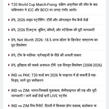
T20 World Cup Match-Fixing: दक्षिण अफ्रीका की जीत के बाद
पाकिस्तान ने ICC और BCCI पर लगाए गंभीर आरोप
IPL 2026 लाइव स्ट्रीमिंग: टीवी और ऑनलाइन मैच कैसे देखें
IPL 2026 टिकट्स: बुकिंग, कीमतें, और स्टेडियम की पूरी जानकारी
5
IPL Net Worth 2026: 18.5 अरब डॉलर के क्रिकेट साम्राज्य का
IPL Net Worth 2026: 18.5 अरब डॉलर
पूरा विश्लेषण
के क्रिकेट साम्राज्य का पूरा विश्लेषण
IPL टीम के मालिक: फ्रेंचाइजी के पीछे की असली ताकत
आईपीएल 2026
क्रिकेट
IPL इतिहास की सबसे असफल टीमें: एक विस्तृत विश्लेषण (2008-2026)
6
IPL टीम के मालिक: फ्रेंचाइजी के पीछे की
IND vs PAK: T20 वर्ल्ड कप 2026 के फाइनल में हो सकती है महा-
भिड़ंत, जानें पूरा समीकरण
असली ताकत
आईपीएल 2026
क्रिकेट
IND vs ZIM: भारत-जिम्बाब्वे मुकाबला, सेमीफाइनल की राह और पूरी
जानकारी ! जानें कहाँ देखें फ्री LIVE स्ट्रीम
7
IND vs ZIM पिच रिपोर्ट: दिल्ली में किसका होगा दबदबा, बल्लेबाज या
IPL इतिहास की सबसे असफल टीमें: एक