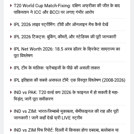
T20 World Cup Match-Fixing: दक्षिण अफ्रीका की जीत के बाद
पाकिस्तान ने ICC और BCCI पर लगाए गंभीर आरोप
IPL 2026 लाइव स्ट्रीमिंग: टीवी और ऑनलाइन मैच कैसे देखें
IPL 2026 टिकट्स: बुकिंग, कीमतें, और स्टेडियम की पूरी जानकारी
5
IPL Net Worth 2026: 18.5 अरब डॉलर के क्रिकेट साम्राज्य का
IPL Net Worth 2026: 18.5 अरब डॉलर
पूरा विश्लेषण
के क्रिकेट साम्राज्य का पूरा विश्लेषण
IPL टीम के मालिक: फ्रेंचाइजी के पीछे की असली ताकत
आईपीएल 2026
क्रिकेट
IPL इतिहास की सबसे असफल टीमें: एक विस्तृत विश्लेषण (2008-2026)
6
IPL टीम के मालिक: फ्रेंचाइजी के पीछे की
IND vs PAK: T20 वर्ल्ड कप 2026 के फाइनल में हो सकती है महा-
भिड़ंत, जानें पूरा समीकरण
असली ताकत
आईपीएल 2026
क्रिकेट
IND vs ZIM: भारत-जिम्बाब्वे मुकाबला, सेमीफाइनल की राह और पूरी
जानकारी ! जानें कहाँ देखें फ्री LIVE स्ट्रीम
7
IND vs ZIM पिच रिपोर्ट: दिल्ली में किसका होगा दबदबा, बल्लेबाज या
IPL इतिहास की सबसे असफल टीमें: एक