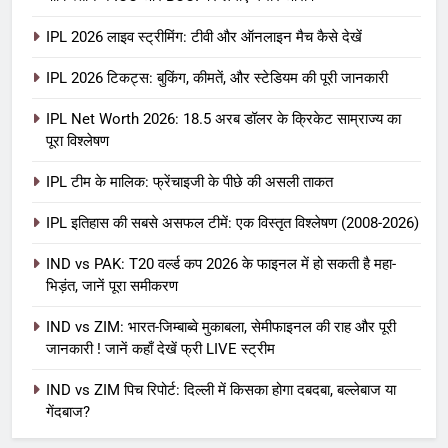
IPL 2026 लाइव स्ट्रीमिंग: टीवी और ऑनलाइन मैच कैसे देखें
IPL 2026 टिकट्स: बुकिंग, कीमतें, और स्टेडियम की पूरी जानकारी
5
IPL Net Worth 2026: 18.5 अरब डॉलर के क्रिकेट साम्राज्य का
IPL Net Worth 2026: 18.5 अरब डॉलर
पूरा विश्लेषण
के क्रिकेट साम्राज्य का पूरा विश्लेषण
IPL टीम के मालिक: फ्रेंचाइजी के पीछे की असली ताकत
आईपीएल 2026
क्रिकेट
IPL इतिहास की सबसे असफल टीमें: एक विस्तृत विश्लेषण (2008-2026)
6
IPL टीम के मालिक: फ्रेंचाइजी के पीछे की
IND vs PAK: T20 वर्ल्ड कप 2026 के फाइनल में हो सकती है महा-
भिड़ंत, जानें पूरा समीकरण
असली ताकत
आईपीएल 2026
क्रिकेट
IND vs ZIM: भारत-जिम्बाब्वे मुकाबला, सेमीफाइनल की राह और पूरी
जानकारी ! जानें कहाँ देखें फ्री LIVE स्ट्रीम
7
IND vs ZIM पिच रिपोर्ट: दिल्ली में किसका होगा दबदबा, बल्लेबाज या
IPL इतिहास की सबसे असफल टीमें: एक
गेंदबाज?
विस्तृत विश्लेषण (2008-2026)
क्रिकेट