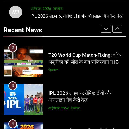
2
आईपीएल 2026
क्रिकेट
1
03
T20 World Cup Match-Fixing: दक्षिण
IPL 2026 लाइव स्ट्रीमिंग: टीवी और ऑनलाइन मैच कैसे देखें
अर्जुन तेंदुलकर की पत्नी सानिया चंडोक:
अफ्रीका की जीत के बाद पाकिस्तान ने ICC
उम्र, परिवार, करियर और शादी से जुड़ी हर
Recent News
और BCCI पर लगाए गंभीर आरोप
जानकारी
क्रिकेट
क्रिकेट
3
2
IPL 2026 लाइव स्ट्रीमिंग: टीवी और
T20 World Cup Match-Fixing: दक्षिण
ऑनलाइन मैच कैसे देखें
अफ्रीका की जीत के बाद पाकिस्तान ने ICC
और BCCI पर लगाए गंभीर आरोप
आईपीएल 2026
क्रिकेट
क्रिकेट
4
3
IPL 2026 टिकट्स: बुकिंग, कीमतें, और
IPL 2026 लाइव स्ट्रीमिंग: टीवी और
स्टेडियम की पूरी जानकारी
ऑनलाइन मैच कैसे देखें
आईपीएल 2026
क्रिकेट
आईपीएल 2026
क्रिकेट
5
4