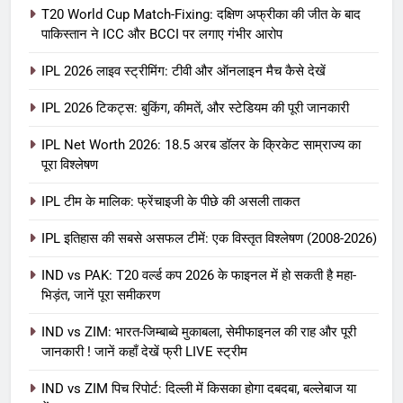
T20 World Cup Match-Fixing: दक्षिण अफ्रीका की जीत के बाद
पाकिस्तान ने ICC और BCCI पर लगाए गंभीर आरोप
IPL 2026 लाइव स्ट्रीमिंग: टीवी और ऑनलाइन मैच कैसे देखें
IPL 2026 टिकट्स: बुकिंग, कीमतें, और स्टेडियम की पूरी जानकारी
5
IPL Net Worth 2026: 18.5 अरब डॉलर के क्रिकेट साम्राज्य का
IPL Net Worth 2026: 18.5 अरब डॉलर
पूरा विश्लेषण
के क्रिकेट साम्राज्य का पूरा विश्लेषण
IPL टीम के मालिक: फ्रेंचाइजी के पीछे की असली ताकत
आईपीएल 2026
क्रिकेट
IPL इतिहास की सबसे असफल टीमें: एक विस्तृत विश्लेषण (2008-2026)
6
IPL टीम के मालिक: फ्रेंचाइजी के पीछे की
IND vs PAK: T20 वर्ल्ड कप 2026 के फाइनल में हो सकती है महा-
भिड़ंत, जानें पूरा समीकरण
असली ताकत
आईपीएल 2026
क्रिकेट
IND vs ZIM: भारत-जिम्बाब्वे मुकाबला, सेमीफाइनल की राह और पूरी
जानकारी ! जानें कहाँ देखें फ्री LIVE स्ट्रीम
7
IND vs ZIM पिच रिपोर्ट: दिल्ली में किसका होगा दबदबा, बल्लेबाज या
IPL इतिहास की सबसे असफल टीमें: एक