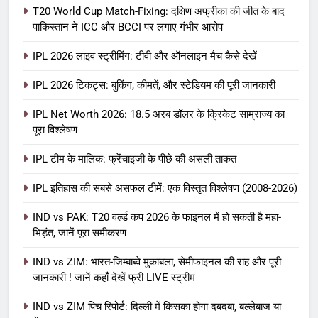
T20 World Cup Match-Fixing: दक्षिण अफ्रीका की जीत के बाद
पाकिस्तान ने ICC और BCCI पर लगाए गंभीर आरोप
IPL 2026 लाइव स्ट्रीमिंग: टीवी और ऑनलाइन मैच कैसे देखें
IPL 2026 टिकट्स: बुकिंग, कीमतें, और स्टेडियम की पूरी जानकारी
5
IPL Net Worth 2026: 18.5 अरब डॉलर के क्रिकेट साम्राज्य का
IPL Net Worth 2026: 18.5 अरब डॉलर
पूरा विश्लेषण
के क्रिकेट साम्राज्य का पूरा विश्लेषण
IPL टीम के मालिक: फ्रेंचाइजी के पीछे की असली ताकत
आईपीएल 2026
क्रिकेट
IPL इतिहास की सबसे असफल टीमें: एक विस्तृत विश्लेषण (2008-2026)
6
IPL टीम के मालिक: फ्रेंचाइजी के पीछे की
IND vs PAK: T20 वर्ल्ड कप 2026 के फाइनल में हो सकती है महा-
भिड़ंत, जानें पूरा समीकरण
असली ताकत
आईपीएल 2026
क्रिकेट
IND vs ZIM: भारत-जिम्बाब्वे मुकाबला, सेमीफाइनल की राह और पूरी
जानकारी ! जानें कहाँ देखें फ्री LIVE स्ट्रीम
7
IND vs ZIM पिच रिपोर्ट: दिल्ली में किसका होगा दबदबा, बल्लेबाज या
IPL इतिहास की सबसे असफल टीमें: एक