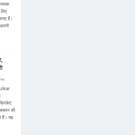
क्रामक
 लिए
नाए हैं।
, अपनी
र,
री
ins
dulkar
।
 क्रिकेट
ी बचपन की
े हैं। यह