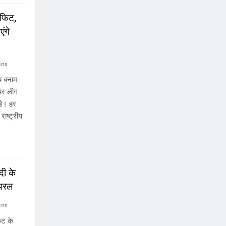
नफिट,
ंगे
ins
ब बनाम
ियर लीग
है। हर
राष्ट्रीय
दी के
ायरल
ins
ेट के