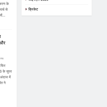
्करण के
ार्च से
क्रिकेट
यों…
ण
 और
ins
 फिर
6 के सुपर
अंदाज में
त ने