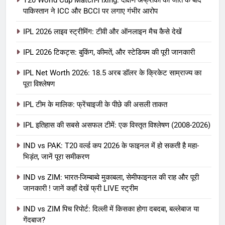
T20 World Cup Match-Fixing: दक्षिण अफ्रीका की जीत के बाद
पाकिस्तान ने ICC और BCCI पर लगाए गंभीर आरोप
IPL 2026 लाइव स्ट्रीमिंग: टीवी और ऑनलाइन मैच कैसे देखें
IPL 2026 टिकट्स: बुकिंग, कीमतें, और स्टेडियम की पूरी जानकारी
5
IPL Net Worth 2026: 18.5 अरब डॉलर के क्रिकेट साम्राज्य का
IPL Net Worth 2026: 18.5 अरब डॉलर
पूरा विश्लेषण
के क्रिकेट साम्राज्य का पूरा विश्लेषण
IPL टीम के मालिक: फ्रेंचाइजी के पीछे की असली ताकत
आईपीएल 2026
क्रिकेट
IPL इतिहास की सबसे असफल टीमें: एक विस्तृत विश्लेषण (2008-2026)
6
IPL टीम के मालिक: फ्रेंचाइजी के पीछे की
IND vs PAK: T20 वर्ल्ड कप 2026 के फाइनल में हो सकती है महा-
भिड़ंत, जानें पूरा समीकरण
असली ताकत
आईपीएल 2026
क्रिकेट
IND vs ZIM: भारत-जिम्बाब्वे मुकाबला, सेमीफाइनल की राह और पूरी
जानकारी ! जानें कहाँ देखें फ्री LIVE स्ट्रीम
7
IND vs ZIM पिच रिपोर्ट: दिल्ली में किसका होगा दबदबा, बल्लेबाज या
IPL इतिहास की सबसे असफल टीमें: एक
गेंदबाज?
विस्तृत विश्लेषण (2008-2026)