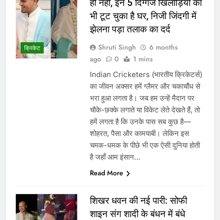
ही नहीं, इन 5 दिग्गज खिलाड़ियों का
भी टूट चुका है घर, निजी जिंदगी में
झेलना पड़ा तलाक का दर्द
Shruti Singh
6 months
क्रिकेट
ago
0
1 mins
Indian Cricketers (भारतीय क्रिकेटर्स)
का जीवन अक्सर हमें ग्लैमर और चकाचौंध से
भरा हुआ लगता है। जब हम उन्हें मैदान पर
चौके-छक्के लगाते या विकेट लेते देखते हैं, तो
हमें लगता है कि उनके पास सब कुछ है—
शोहरत, पैसा और कामयाबी। लेकिन इस
चमक-धमक के पीछे भी एक ऐसी दुनिया होती
है जहाँ आम इंसान…
Read More
शिखर धवन की नई पारी: सोफी
शाइन संग शादी के बंधन में बंधे