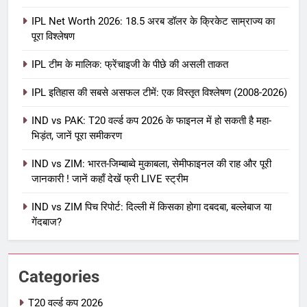
6
IPL Net Worth 2026: 18.5 अरब डॉलर के क्रिकेट साम्राज्य का
IPL टीम के मालिक: फ्रेंचाइजी के पीछे की
पूरा विश्लेषण
असली ताकत
IPL टीम के मालिक: फ्रेंचाइजी के पीछे की असली ताकत
आईपीएल 2026
क्रिकेट
IPL इतिहास की सबसे असफल टीमें: एक विस्तृत विश्लेषण (2008-2026)
7
IPL इतिहास की सबसे असफल टीमें: एक
IND vs PAK: T20 वर्ल्ड कप 2026 के फाइनल में हो सकती है महा-
भिड़ंत, जानें पूरा समीकरण
विस्तृत विश्लेषण (2008-2026)
क्रिकेट
IND vs ZIM: भारत-जिम्बाब्वे मुकाबला, सेमीफाइनल की राह और पूरी
जानकारी ! जानें कहाँ देखें फ्री LIVE स्ट्रीम
8
IND vs ZIM पिच रिपोर्ट: दिल्ली में किसका होगा दबदबा, बल्लेबाज या
IND vs PAK: T20 वर्ल्ड कप 2026 के
गेंदबाज?
फाइनल में हो सकती है महा-भिड़ंत, जानें पूरा
समीकरण
T20 वर्ल्ड कप 2026
Categories
1
अर्जुन तेंदुलकर की पत्नी सानिया चंडोक:
T20 वर्ल्ड कप 2026