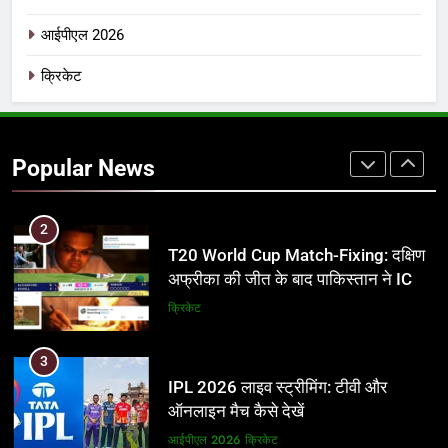
उम्र, परिवार, करियर और शादी से जुड़ी हर
आईपीएल 2026
जानकारी
क्रिकेट
क्रिकेट
2
T20 World Cup Match-Fixing: दक्षिण
अफ्रीका की जीत के बाद पाकिस्तान ने ICC
Popular News
और BCCI पर लगाए गंभीर आरोप
क्रिकेट
3
IPL 2026 लाइव स्ट्रीमिंग: टीवी और
ऑनलाइन मैच कैसे देखें
आईपीएल 2026
क्रिकेट
4
IPL 2026 टिकट्स: बुकिंग, कीमतें, और
स्टेडियम की पूरी जानकारी
आईपीएल 2026
क्रिकेट